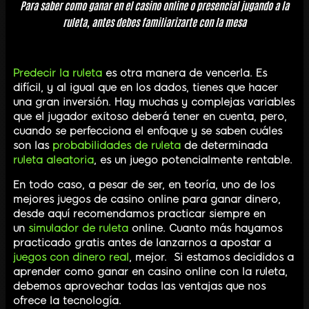
Para saber como ganar en el casino online o presencial jugando a la
ruleta, antes debes familiarizarte con la mesa
Predecir la ruleta
es otra manera de vencerla. Es
difícil, y al igual que en los dados, tienes que hacer
una gran inversión. Hay muchas y complejas variables
que el jugador exitoso deberá tener en cuenta, pero,
cuando se perfecciona el enfoque y se saben cuáles
son las
probabilidades de ruleta
de determinada
ruleta aleatoria
, es un juego potencialmente rentable.
En todo caso, a pesar de ser, en teoría, uno de los
mejores juegos de casino online para ganar dinero,
desde aquí recomendamos practicar siempre en
un
simulador de ruleta
online. Cuanto más hayamos
practicado gratis antes de lanzarnos a apostar a
juegos con dinero real
, mejor. Si estamos decididos a
aprender como ganar en casino online con la ruleta,
debemos aprovechar todas las ventajas que nos
ofrece la tecnología.