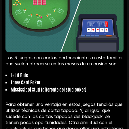
Los 3 juegos con cartas pertenecientes a esta familia
que suelen ofrecerse en las mesas de un casino son:
Let it Ride
Three Card Poker
Mississippi Stud (diferente del stud poker)
Para obtener una ventaja en estos juegos tendrás que
utilizar técnicas de carta tapada. Y, al igual que
sucede con las cartas tapadas del blackjack, se
tienen pocas oportunidades. Otra similitud con el
blackjack es que tienes que desarrollar una estrategia