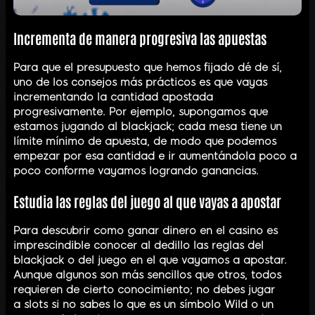
Incrementa de manera progresiva las apuestas
Para que el presupuesto que hemos fijado dé de sí,
uno de los consejos más prácticos es que vayas
incrementando la cantidad apostada
progresivamente. Por ejemplo, supongamos que
estamos jugando al blackjack; cada mesa tiene un
límite mínimo de apuesta, de modo que podemos
empezar por esa cantidad e ir aumentándola poco a
poco conforme vayamos logrando ganancias.
Estudia las reglas del juego al que vayas a apostar
Para descubrir como ganar dinero en el casino es
imprescindible conocer al dedillo las reglas del
blackjack o del juego en el que vayamos a apostar.
Aunque algunos son más sencillos que otros, todos
requieren de cierto conocimiento; no debes jugar
a slots si no sabes lo que es un símbolo Wild o un