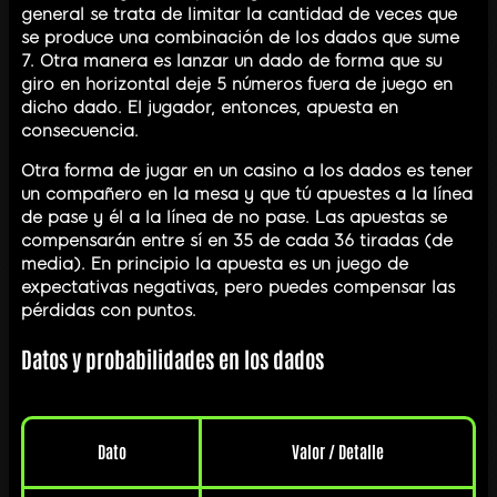
general se trata de limitar la cantidad de veces que
se produce una combinación de los dados que sume
7. Otra manera es lanzar un dado de forma que su
giro en horizontal deje 5 números fuera de juego en
dicho dado. El jugador, entonces, apuesta en
consecuencia.
Otra forma de jugar en un casino a los dados es tener
un compañero en la mesa y que tú apuestes a la línea
de pase y él a la línea de no pase. Las apuestas se
compensarán entre sí en 35 de cada 36 tiradas (de
media). En principio la apuesta es un juego de
expectativas negativas, pero puedes compensar las
pérdidas con puntos.
Datos y probabilidades en los dados
Dato
Valor / Detalle