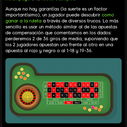
Aunque no hay garantías (la suerte es un factor
importantísimo), un jugador puede descubrir
como
ganar a la ruleta
a través de diversos trucos. Lo más
sencillo es usar un método similar al de las apuestas
de compensación que comentamos en los dados:
perderemos 2 de 36 giros de media, suponiendo que
los 2 jugadores apuestan uno frente al otro en una
apuesta al rojo y negro o al 1-18 y 19-36.