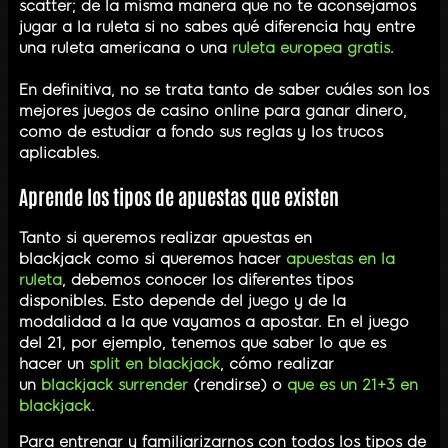
scatter; de la misma manera que no te aconsejamos
jugar a la ruleta si no sabes qué diferencia hay entre
una ruleta americana o una
ruleta europea gratis
.
En definitiva, no se trata tanto de saber cuáles son los
mejores juegos de casino online para ganar dinero,
como de estudiar a fondo sus reglas y los trucos
aplicables.
Aprende los tipos de apuestas que existen
Tanto si queremos realizar apuestas en
blackjack como si queremos hacer
apuestas en la
ruleta
, debemos conocer los diferentes tipos
disponibles. Esto depende del juego y de la
modalidad a la que vayamos a apostar. En el juego
del 21, por ejemplo, tenemos que saber lo que es
hacer un
split en blackjack
, cómo realizar
un
blackjack surrender
(rendirse) o
que es un 21+3 en
blackjack
.
Para entrenar y familiarizarnos con todos los tipos de