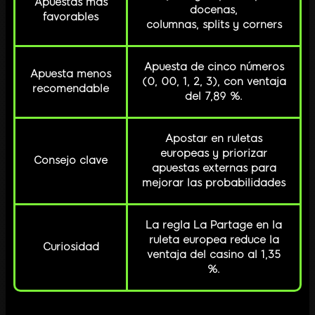
Apuestas más
docenas,
favorables
columnas, splits y corners
Apuesta de cinco números
Apuesta menos
(0, 00, 1, 2, 3), con ventaja
recomendable
del 7,89 %.
Apostar en ruletas
europeas y priorizar
Consejo clave
apuestas externas para
mejorar las probabilidades
La regla La Partage en la
ruleta europea reduce la
Curiosidad
ventaja del casino al 1,35
%.