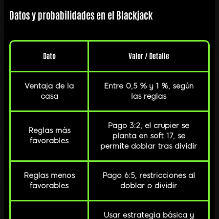
Datos y probabilidades en el Blackjack
Dato
Valor / Detalle
Ventaja de la
Entre 0,5 % y 1 %, según
casa
las reglas
Pago 3:2, el crupier se
Reglas más
planta en soft 17, se
favorables
permite doblar tras dividir
Reglas menos
Pago 6:5, restricciones al
favorables
doblar o dividir
Usar estrategia básica y