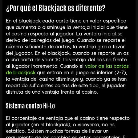
¿Por qué el Blackjack es diferente?
En el blackjack cada carta tiene un valor específico
que aumenta o disminuye la ventaja inicial que tiene
el casino respecto al jugador. La ventaja inicial se
deriva de las reglas del juego. Cuando se reparte el
número suficiente de cartas, la ventaja gira a favor
del jugador. En el blackjack, cuando se reparte un as
o una carta de valor 10, la ventaja del casino frente
al jugador incrementa. Cuando el
valor de las cartas
de blackjack
que entran en el juego es inferior (2-7),
la ventaja del casino disminuye y, cuando ya se han
repartido suficientes cartas de este tipo, el jugador
disfruta de una ventaja frente al casino.
Sistema conteo Hi-Lo
El porcentaje de ventaja que el casino tiene respecto
al jugador (en el blackjack), o viceversa, no es
estático. Existen muchas formas de llevar un
seguimiento de los cambios en estos porcentajes. El