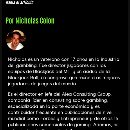
habla el artículo.
Por
Nicholas Colon
Nicholas es un veterano con 17 años en la industria
del gambling. Fue director jugadores con los
equipos de Blackjack del MIT y un asiduo de la
Blackjack Ball, un congreso que reúne a os mejores
jugadores de juegos del mundo.
Es el director en jefe del Alea Consulting Group,
compañía líder en consulting sobre gambling,
especializada en la parte económica y es
contribuidor frecuente en publicaciones de nivel
mundial como Forbes y Entrepreneur y de otras 15
publicaciones comerciales de gaming. Ademas, es