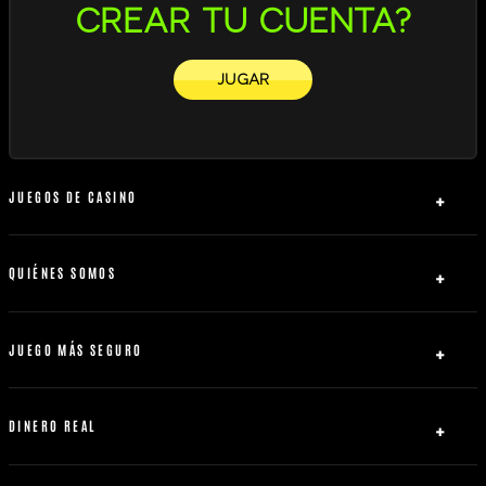
CREAR TU CUENTA?
JUGAR
JUEGOS DE CASINO
Slots
Ruleta
QUIÉNES SOMOS
Blackjack
Ayuda
Casino en vivo
Afiliados
JUEGO MÁS SEGURO
evoke Plc.
Política de privacidad
Mapa del sitio
Acuerdo con el usuario
DINERO REAL
Política de bonos
Pagos
Porcentaje de retorno