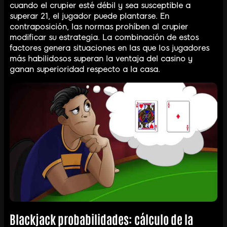
cuando el crupier esté débil y sea susceptible a
superar 21, el jugador puede plantarse. En
contraposición, las normas prohíben al crupier
modificar su estrategia. La combinación de estos
factores genera situaciones en las que los jugadores
más habilidosos superan la ventaja del casino y
ganan superioridad respecto a la casa.
Blackjack probabilidades: cálculo de la