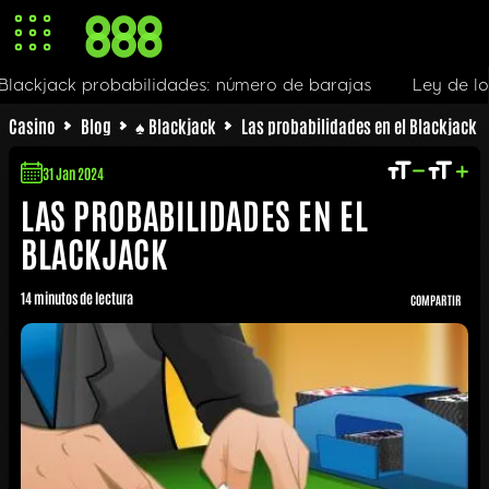
Ley de los sucesos independientes
¿Por qué el Blackj
Casino
Blog
♠ Blackjack
Las probabilidades en el Blackjack
31 Jan 2024
LAS PROBABILIDADES EN EL
BLACKJACK
14 minutos de lectura
COMPARTIR