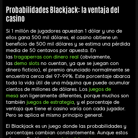
Probabilidades Blackjack: la ventaja del
casino
Si 1 millón de jugadores apuestan 1 dólar y uno de
ellos gana 500 mil dólares, el casino obtiene un
beneficio de 500 mil dólares y se estima una pérdida
media de 50 centavos por apuesta. En
las
tragaperras con dinero real
(obviamente,
las
demo slots
no cuentan, ya que se juegan con
dinero ficticio), el premio anunciado normalmente se
encuentra cerca del 97-99%. Este porcentaje abarca
toda la vida útil de una máquina que puede acumular
cientos de millones de dólares. Los
juegos de
mesa
son ligeramente diferentes, porque muchos son
también
juegos de estrategia
, y el porcentaje de
ventaja que tiene el casino varía con cada jugador.
Pero se aplica el mismo principio general.
El Blackjack es un juego donde las probabilidades y
porcentajes cambian constantemente. Aunque estos