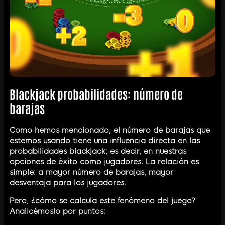
Blackjack probabilidades: número de
barajas
Como hemos mencionado, el número de barajas que
estemos usando tiene una influencia directa en las
probabilidades blackjack; es decir, en nuestras
opciones de éxito como jugadores. La relación es
simple: a mayor número de barajas, mayor
desventaja para los jugadores.
Pero, ¿cómo se calcula este fenómeno del juego?
Analicémoslo por puntos: