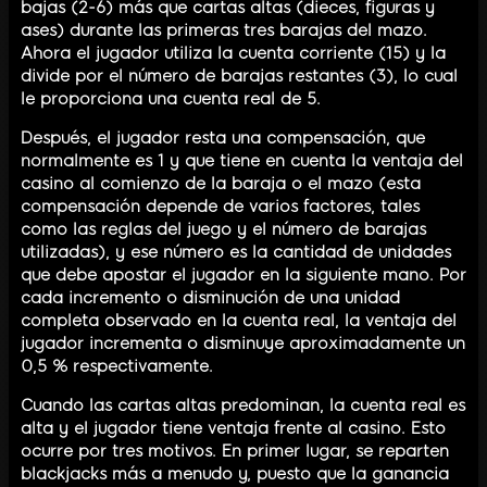
bajas (2-6) más que cartas altas (dieces, figuras y
ases) durante las primeras tres barajas del mazo.
Ahora el jugador utiliza la cuenta corriente (15) y la
divide por el número de barajas restantes (3), lo cual
le proporciona una cuenta real de 5.
Después, el jugador resta una compensación, que
normalmente es 1 y que tiene en cuenta la ventaja del
casino al comienzo de la baraja o el mazo (esta
compensación depende de varios factores, tales
como las reglas del juego y el número de barajas
utilizadas), y ese número es la cantidad de unidades
que debe apostar el jugador en la siguiente mano. Por
cada incremento o disminución de una unidad
completa observado en la cuenta real, la ventaja del
jugador incrementa o disminuye aproximadamente un
0,5 % respectivamente.
Cuando las cartas altas predominan, la cuenta real es
alta y el jugador tiene ventaja frente al casino. Esto
ocurre por tres motivos. En primer lugar, se reparten
blackjacks más a menudo y, puesto que la ganancia