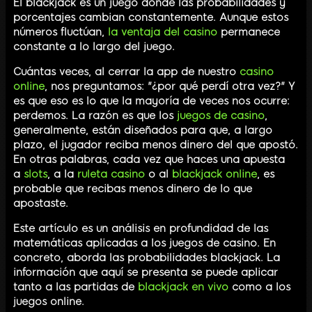
El blackjack es un juego donde las probabilidades y
porcentajes cambian constantemente. Aunque estos
números fluctúan,
la ventaja del casino
permanece
constante a lo largo del juego.
Cuántas veces, al cerrar la app de nuestro
casino
online
, nos preguntamos: "¿por qué perdí otra vez?" Y
es que eso es lo que la mayoría de veces nos ocurre:
perdemos. La razón es que los
juegos de casino
,
generalmente, están diseñados para que, a largo
plazo, el jugador reciba menos dinero del que apostó.
En otras palabras, cada vez que haces una apuesta
a
slots
, a la
ruleta casino
o al
blackjack online
, es
probable que recibas menos dinero de lo que
apostaste.
Este artículo es un análisis en profundidad de las
matemáticas aplicadas a los juegos de casino. En
concreto, aborda las probabilidades blackjack. La
información que aquí se presenta se puede aplicar
tanto a las partidas de
blackjack en vivo
como a los
juegos online.