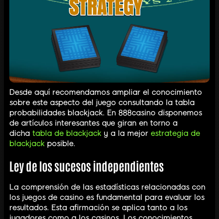
Desde aquí recomendamos ampliar el conocimiento
sobre este aspecto del juego consultando la tabla
probabilidades blackjack. En 888casino disponemos
de artículos interesantes que giran en torno a
dicha
tabla de blackjack
y a la mejor
estrategia de
blackjack
posible.
Ley de los sucesos independientes
La comprensión de las estadísticas relacionadas con
los juegos de casino es fundamental para evaluar los
resultados. Esta afirmación se aplica tanto a los
jugadores como a los casinos. Los conocimientos