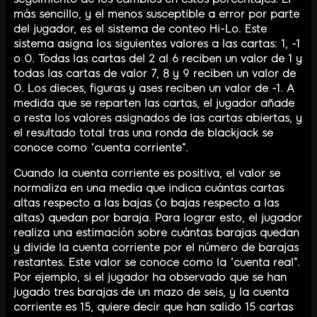
más sencillo, y el menos susceptible a error por parte
del jugador, es el sistema de conteo Hi-Lo. Este
sistema asigna los siguientes valores a las cartas: 1, -1
o 0. Todas las cartas del 2 al 6 reciben un valor de 1 y
todas las cartas de valor 7, 8 y 9 reciben un valor de
0. Los dieces, figuras y ases reciben un valor de -1. A
medida que se reparten las cartas, el jugador añade
o resta los valores asignados de las cartas abiertas, y
el resultado total tras una ronda de blackjack se
conoce como “cuenta corriente”.
Cuando la cuenta corriente es positiva, el valor se
normaliza en una media que indica cuántas cartas
altas respecto a las bajas (o bajas respecto a las
altas) quedan por baraja. Para lograr esto, el jugador
realiza una estimación sobre cuántas barajas quedan
y divide la cuenta corriente por el número de barajas
restantes. Este valor se conoce como la “cuenta real”.
Por ejemplo, si el jugador ha observado que se han
jugado tres barajas de un mazo de seis, y la cuenta
corriente es 15, quiere decir que han salido 15 cartas