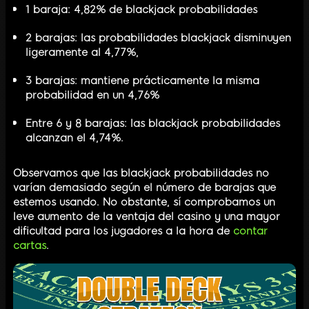
1 baraja: 4,82% de blackjack probabilidades
2 barajas: las probabilidades blackjack disminuyen
ligeramente al 4,77%,
3 barajas: mantiene prácticamente la misma
probabilidad en un 4,76%
Entre 6 y 8 barajas: las blackjack probabilidades
alcanzan el 4,74%.
Observamos que las blackjack probabilidades no
varían demasiado según el número de barajas que
estemos usando. No obstante, sí comprobamos un
leve aumento de la ventaja del casino y una mayor
dificultad para los jugadores a la hora de
contar
cartas
.