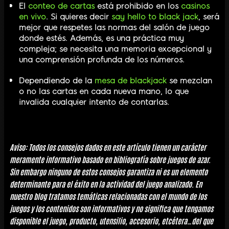
El
conteo de cartas
está prohibido en los
casinos
en vivo
. Si quieres decir
say hello to black jack
, será
mejor que respetes las normas del salón de juego
donde estés. Además, es una práctica muy
compleja; se necesita una memoria excepcional y
una comprensión profunda de los números.
Dependiendo de la
mesa de blackjack
se mezclan
o no las cartas en cada nueva mano, lo que
invalida cualquier intento de contarlas.
Aviso: Todos los consejos dados en este artículo tienen un carácter
meramente informativo basado en bibliografía sobre juegos de azar.
Sin embargo ninguno de estos consejos garantiza ni es un elemento
determinante para el éxito en la actividad del juego analizado. En
nuestro blog tratamos temáticas relacionadas con el mundo de los
juegos y los contenidos son informativos y no significa que tengamos
disponible el juego, producto, utensilio, accesorio, etcétera…del que