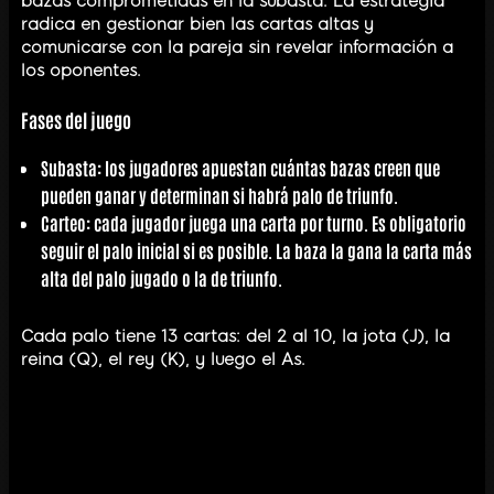
bazas comprometidas en la subasta. La estrategia
radica en gestionar bien las cartas altas y
comunicarse con la pareja sin revelar información a
los oponentes.
Fases del juego
Subasta
: los jugadores apuestan cuántas bazas creen que
pueden ganar y determinan si habrá palo de triunfo.
Carteo
: cada jugador juega una carta por turno. Es obligatorio
seguir el palo inicial si es posible. La baza la gana la carta más
alta del palo jugado o la de triunfo.
Cada palo tiene 13 cartas: del 2 al 10, la jota (J), la
reina (Q), el rey (K), y luego el As.