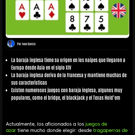
Por
Ivan Garcia
La baraja inglesa tiene su origen en los naipes que llegaron a
Europa desde Asia en el siglo XIV
La baraja inglesa deriva de la francesa y mantiene muchas de
sus características
Existen numerosos juegos con baraja inglesa, algunos muy
populares, como el bridge, el blackjack y el Texas Hold’em
Actualmente, los aficionados a los
juegos de
azar
tiene mucho donde elegir: desde
tragaperras de