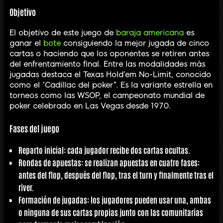
Objetivo
El objetivo de este juego de
baraja americana
es
ganar el
bote
consiguiendo la mejor jugada de cinco
cartas o haciendo que los oponentes se retiren antes
del enfrentamiento final. Entre las modalidades más
jugadas destaca el Texas Hold’em No-Limit, conocido
como el “Cadillac del poker”. Es la variante estrella en
torneos como las WSOP, el campeonato mundial de
poker celebrado en Las Vegas desde 1970.
Fases del juego
Reparto inicial
: cada jugador recibe dos cartas ocultas.
Rondas de apuestas
: se realizan apuestas en cuatro fases:
antes del flop, después del flop, tras el turn y finalmente tras el
river.
Formación de jugadas
: los jugadores pueden usar una, ambas
o ninguna de sus cartas propias junto con las comunitarias