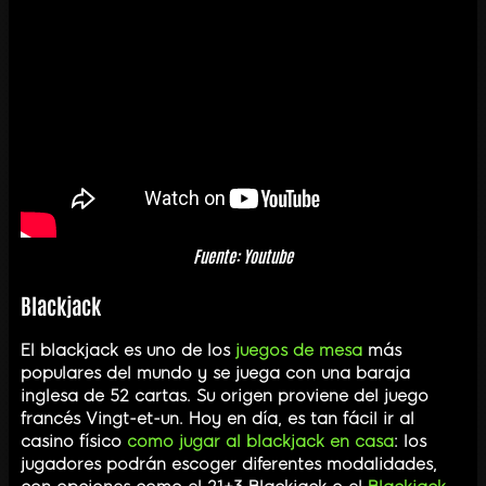
Fuente: Youtube
Blackjack
El blackjack es uno de los
juegos de mesa
más
populares del mundo y se juega con una baraja
inglesa de 52 cartas. Su origen proviene del juego
francés Vingt-et-un. Hoy en día, es tan fácil ir al
casino físico
como jugar al blackjack en casa
: los
jugadores podrán escoger diferentes modalidades,