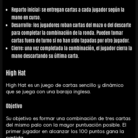
Reparto inicial
: se entregan cartas a cada jugador según la
mano en curso.
Desarrollo
: los jugadores roban cartas del mazo o del descarte
para completar la combinación de la ronda. Pueden tomar
cartas fuera de turno si no han sido tapadas por otro jugador.
Cierre
: una vez completada la combinación, el jugador cierra la
mano descartando su última carta.
High Hat
High Hat es un juego de cartas sencillo y dinámico
que se juega con una baraja inglesa.
Objetivo
Su objetivo es formar una combinación de tres cartas
del mismo palo con la mayor puntuación posible. El
primer jugador en alcanzar los 100 puntos gana la
partida.