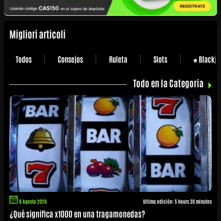
Migliori articoli
Todos
Consejos
Ruleta
Slots
♠ Blackja
Todo en
la Categoria
6 Agosto 2026
Ultima edición: 5 hours 30 minutes
¿Qué significa x1000 en una tragamonedas?