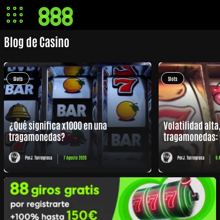
Blog de Casino
Slots
Slots
¿Qué significa x1000 en una
Volatilidad alta
tragamonedas?
tragamonedas: 
Por
J. Torregrosa
7 Agosto 2026
Por
J. Torregrosa
6 