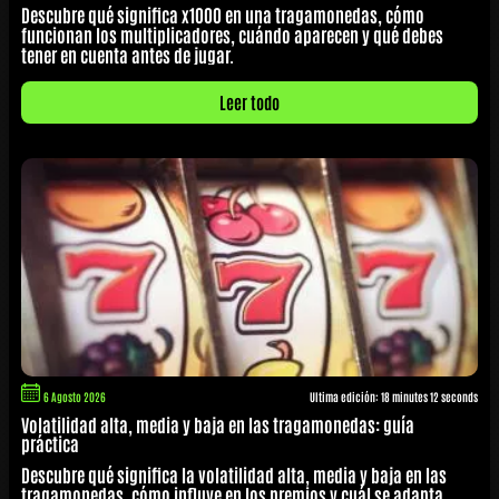
Descubre qué significa x1000 en una tragamonedas, cómo
funcionan los multiplicadores, cuándo aparecen y qué debes
tener en cuenta antes de jugar.
Leer todo
6 Agosto 2026
Ultima edición: 18 minutes 12 seconds
Volatilidad alta, media y baja en las tragamonedas: guía
práctica
Descubre qué significa la volatilidad alta, media y baja en las
tragamonedas, cómo influye en los premios y cuál se adapta