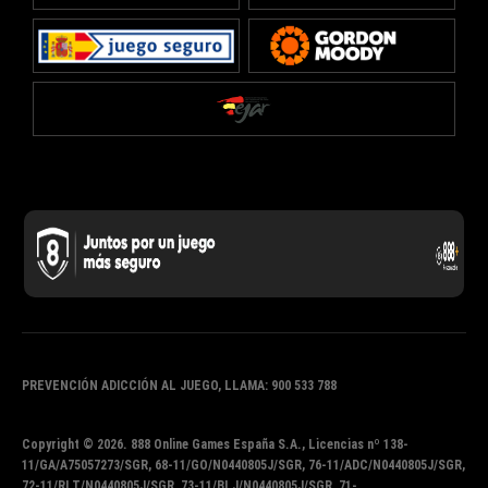
PREVENCIÓN ADICCIÓN AL JUEGO, LLAMA: 900 533 788
Copyright © 2026. 888 Online Games España S.A., Licencias nº 138-
11/GA/A75057273/SGR, 68-11/GO/N0440805J/SGR, 76-11/ADC/N0440805J/SGR,
72-11/RLT/N0440805J/SGR, 73-11/BLJ/N0440805J/SGR, 71-