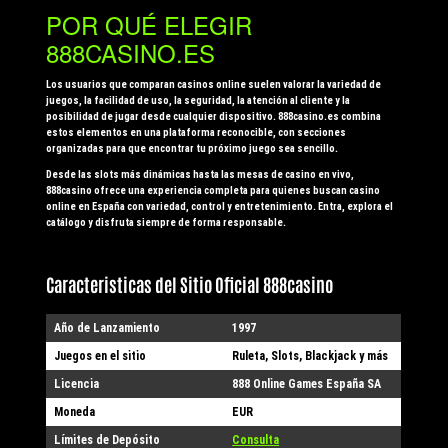
POR QUÉ ELEGIR
888CASINO.ES
Los usuarios que comparan casinos online suelen valorar la variedad de
juegos, la facilidad de uso, la seguridad, la atención al cliente y la
posibilidad de jugar desde cualquier dispositivo. 888casino.es combina
estos elementos en una plataforma reconocible, con secciones
organizadas para que encontrar tu próximo juego sea sencillo.
Desde las slots más dinámicas hasta las mesas de casino en vivo,
888casino ofrece una experiencia completa para quienes buscan
casino
online en España
con variedad, control y entretenimiento. Entra, explora el
catálogo y disfruta siempre de forma responsable.
Caracteristicas del Sitio Oficial 888casino
Año de Lanzamiento
1997
Juegos en el sitio
Ruleta, Slots, Blackjack y más
Licencia
888 Online Games España SA
Moneda
EUR
Límites de Depósito
Consulta