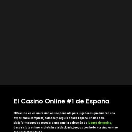
El Casino Online #1 de España
888casino.es es un
casino online
pensado para jugadores que buscan una
experiencia completa, cómoda y segura desde España. En una sola
plataforma puedes acceder a una amplia selección de
juegos de casino
,
desde slots online y ruleta hasta blackjack, juegos con bote y casino en vivo