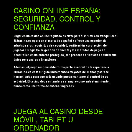
CASINO ONLINE ESPAÑA:
SEGURIDAD, CONTROL Y
CONFIANZA
Jugar en un casino online regulado es clave para disfrutar con tranquilidad.
888casino.es opera en el mercado español y ofrece una experiencia
adaptada a los requisitos de seguridad, verificación y protección del
jugador. El registro, la gestión de cuenta y los métodos de pago se
desarrollan en un entorno protegido, con procesos orientados a cuidar tus
datos personales y financieros.
Además, el juego responsable forma parte esencial de la experiencia.
888casino.es está dirigido únicamente a mayores de 18 años
y ofrece
herramientas para que cada usuario pueda mantener el control de su
actividad. El casino debe entenderse siempre como entretenimiento,
nunca como una forma de obtener ingresos.
JUEGA AL CASINO DESDE
MÓVIL, TABLET U
ORDENADOR