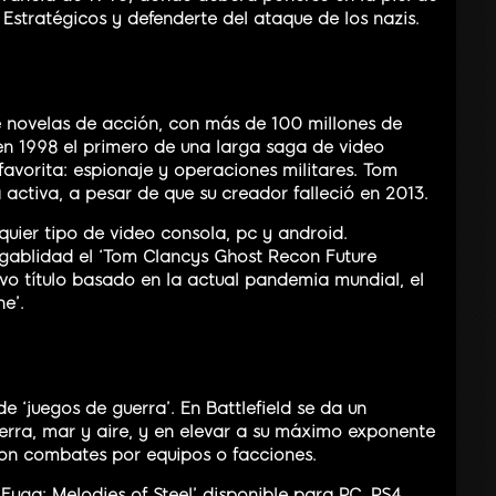
 Estratégicos y defenderte del ataque de los nazis.
e novelas de acción, con más de 100 millones de
en 1998 el primero de una larga saga de video
favorita: espionaje y operaciones militares. Tom
activa, a pesar de que su creador falleció en 2013.
quier tipo de video consola, pc y android.
ugablidad el ‘Tom Clancys Ghost Recon Future
evo título basado en la actual pandemia mundial, el
e’.
 ‘juegos de guerra’. En Battlefield se da un
tierra, mar y aire, y en elevar a su máximo exponente
con combates por equipos o facciones.
Fuga: Melodies of Steel’ disponible para PC, PS4,