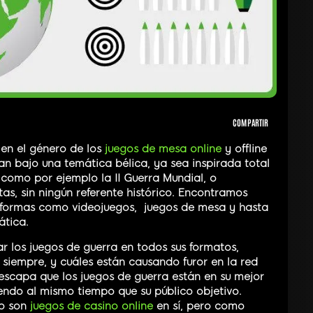
COMPARTIR
 en el género de los
juegos de mesa online
y offline
an bajo una temática bélica, ya sea inspirada total
 como por ejemplo la II Guerra Mundial, o
as, sin ningún referente histórico. Encontramos
taformas como videojuegos, juegos de mesa y hasta
ática.
r los juegos de guerra en todos sus formatos,
iempre, y cuáles están causando furor en la red
 escapa que los juegos de guerra están en su mejor
ndo al mismo tiempo que su público objetivo.
no son
juegos de casino online
en sí, pero como