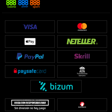
Juego autorizado