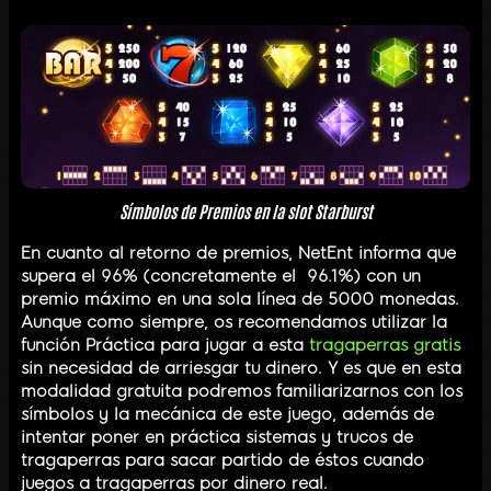
Símbolos de Premios en la slot Starburst
En cuanto al retorno de premios, NetEnt informa que
supera el 96% (concretamente el 96.1%) con un
premio máximo en una sola línea de 5000 monedas.
Aunque como siempre, os recomendamos utilizar la
función Práctica para jugar a esta
tragaperras gratis
sin necesidad de arriesgar tu dinero. Y es que en esta
modalidad gratuita podremos familiarizarnos con los
símbolos y la mecánica de este juego, además de
intentar poner en práctica sistemas y trucos de
tragaperras para sacar partido de éstos cuando
juegos a tragaperras por dinero real.