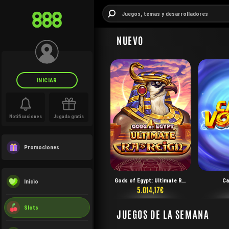
NUEVO
INICIAR
Notificaciones
Jugada gratis
Promociones
Gods of Egypt: Ultimate Ra's Reign
Ca
Inicio
5.014,17€
Slots
JUEGOS DE LA SEMANA