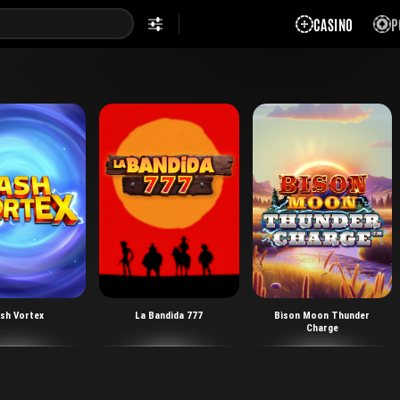
CASINO
P
sh Vortex
La Bandida 777
Bison Moon Thunder
Charge