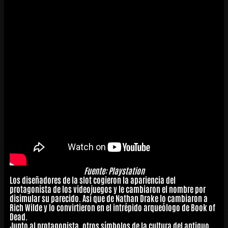
Fuente: Playstation
Los diseñadores de la slot cogieron la apariencia del
protagonista de los videojuegos y le cambiaron el nombre por
disimular su parecido. Así que de Nathan Drake lo cambiaron a
Rich Wilde y lo convirtieron en el intrépido arqueólogo de Book of
Dead.
Junto al protagonista, otros símbolos de la cultura del antiguo