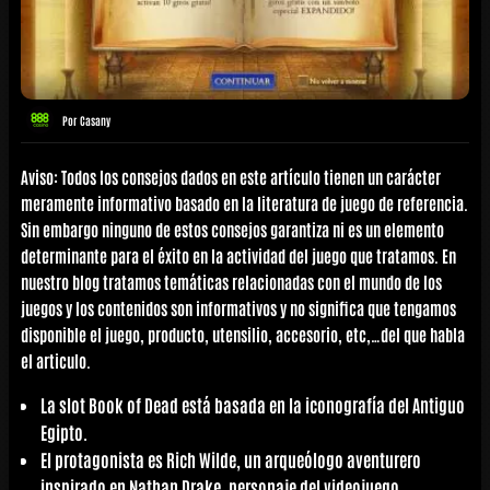
Por
Casany
Aviso: Todos los consejos dados en este artículo tienen un carácter
meramente informativo basado en la literatura de juego de referencia.
Sin embargo ninguno de estos consejos garantiza ni es un elemento
determinante para el éxito en la actividad del juego que tratamos. En
nuestro blog tratamos temáticas relacionadas con el mundo de los
juegos y los contenidos son informativos y no significa que tengamos
disponible el juego, producto, utensilio, accesorio, etc,…del que habla
el articulo.
La slot Book of Dead está basada en la iconografía del Antiguo
Egipto.
El protagonista es Rich Wilde, un arqueólogo aventurero
inspirado en Nathan Drake, personaje del videojuego