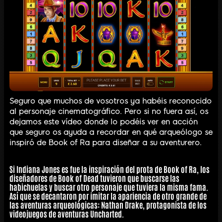
Seguro que muchos de vosotros ya habéis reconocido
al personaje cinematográfico. Pero si no fuera así, os
dejamos este vídeo donde lo podéis ver en acción
que seguro os ayuda a recordar en qué arqueólogo se
inspiró de Book of Ra para diseñar a su aventurero.
Si Indiana Jones es fue la inspiración del prota de Book of Ra, los
diseñadores de Book of Dead tuvieron que buscarse las
habichuelas y buscar otro personaje que tuviera la misma fama.
Así que se decantaron por imitar la apariencia de otro grande de
las aventuras arqueológicas: Nathan Drake, protagonista de los
videojuegos de aventuras Uncharted.