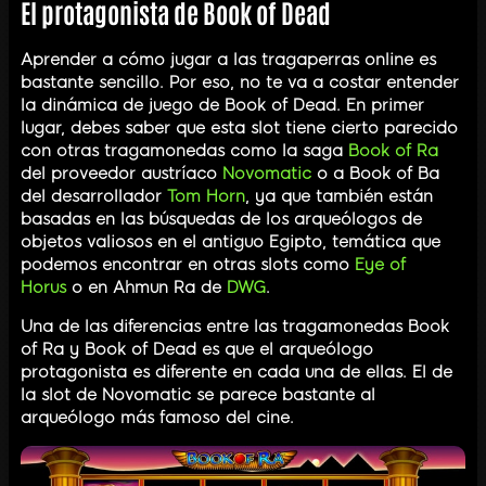
El protagonista de Book of Dead
Aprender a cómo jugar a las tragaperras online es
bastante sencillo. Por eso, no te va a costar entender
la dinámica de juego de Book of Dead. En primer
lugar, debes saber que esta slot tiene cierto parecido
con otras tragamonedas como la saga
Book of Ra
del proveedor austríaco
Novomatic
o a Book of Ba
del desarrollador
Tom Horn
, ya que también están
basadas en las búsquedas de los arqueólogos de
objetos valiosos en el antiguo Egipto, temática que
podemos encontrar en otras slots como
Eye of
Horus
o en Ahmun Ra de
DWG
.
Una de las diferencias entre las tragamonedas Book
of Ra y Book of Dead es que el arqueólogo
protagonista es diferente en cada una de ellas. El de
la slot de Novomatic se parece bastante al
arqueólogo más famoso del cine.