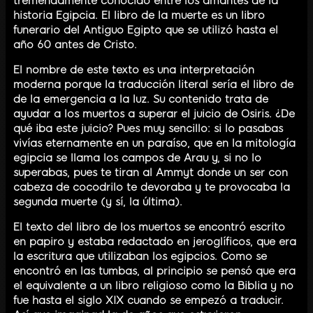
tremendamente conocido entre los amantes de la
historia Egipcia. El libro de la muerte es un libro
funerario del Antiguo Egipto que se utilizó hasta el
año 60 antes de Cristo.
El nombre de este texto es una interpretación
moderna porque la traducción literal sería el libro de
de la emergencia a la luz. Su contenido trata de
ayudar a los muertos a superar el juicio de Osiris. ¿De
qué iba este juicio? Pues muy sencillo: si lo pasabas
vivías eternamente en un paraíso, que en la mitología
egipcia se llama los campos de Arau y, si no lo
superabas, pues te tiran al Ammyt donde un ser con
cabeza de cocodrilo te devoraba y te provocaba la
segunda muerte (y sí, la última).
El texto del libro de los muertos se encontró escrito
en papiro y estaba redactado en jeroglíficos, que era
la escritura que utilizaban los egipcios. Como se
encontró en las tumbas, al principio se pensó que era
el equivalente a un libro religioso como la Biblia y no
fue hasta el siglo XIX cuando se empezó a traducir.