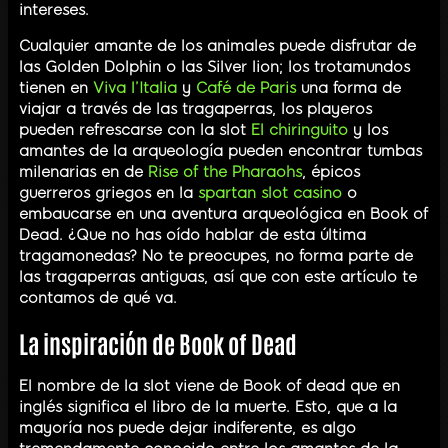
intereses.
Cualquier amante de los animales puede disfrutar de
las Golden Dolphin o las Silver lion; los trotamundos
tienen en
Viva l’Italia
y
Café de Paris
una forma de
viajar a través de las tragaperras, los playeros
pueden refrescarse con la slot
El chiringuito
y los
amantes de la arqueología pueden encontrar tumbas
milenarias en de
Rise of the Pharaohs
, épicos
guerreros griegos en la
spartan slot casino
o
embaucarse en una aventura arqueológica en Book of
Dead. ¿Que no has oído hablar de esta última
tragamonedas? No te preocupes, no forma parte de
las tragaperras antiguas, así que con este artículo te
contamos de qué va.
La inspiración de Book of Dead
El nombre de la slot viene de Book of dead que en
inglés significa el libro de la muerte. Esto, que a la
mayoría nos puede dejar indiferente, es algo