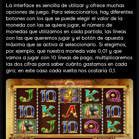
La interface es sencilla de utilizar y ofrece muchas
opciones de juego. Para seleccionarlos, hay diferentes
botones con los que se puede elegir el valor de la
moneda con las se quiere jugar, el número de
monedas que utilizamos en cada partida, las líneas
con las que queremos jugar y el botón de apuesta
máxima que se activa al seleccionarlo. Si elegimos,
por ejemplo, que nuestra moneda vale 0,01 y que
vamos a jugar con 10 líneas de pago, multiplicaremos
las dos cifras para saber cuánto gastamos en cada
giro; en este caso cada vuelta nos costaría 0,1.