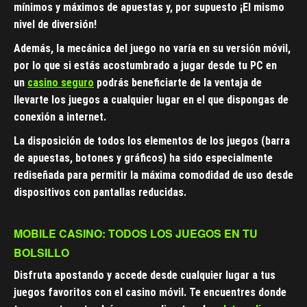
mínimos y máximos de apuestas y, por supuesto ¡El mismo
nivel de diversión!
Además, la mecánica del juego no varía en su versión móvil,
por lo que si estás acostumbrado a jugar desde tu PC en
un
casino seguro
podrás beneficiarte de la ventaja de
llevarte los juegos a cualquier lugar en el que dispongas de
conexión a internet.
La disposición de todos los elementos de los juegos (barra
de apuestas, botones y gráficos) ha sido especialmente
rediseñada para permitir la máxima comodidad de uso desde
dispositivos con pantallas reducidas.
MOBILE CASINO: TODOS LOS JUEGOS EN TU
BOLSILLO
Disfruta apostando y accede desde cualquier lugar a tus
juegos favoritos con el casino móvil. Te encuentres donde