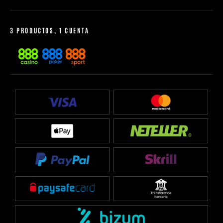
Pagos
Porcentaje de retorno
Cobros
Política de desconexiones
3 PRODUCTOS, 1 CUENTA
Verificar identidad
Juego autorizado
Declaración de accesibilidad de la UE