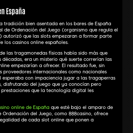
 en España
 tradición bien asentada en los bares de España
al de Ordenación del Juego (organismo que regula el
s) autorizó que las slots empezaran a formar parte
e los casinos online españoles.
e las tragamonedas físicas había sido más que
 décadas, era un misterio qué suerte correrían las
nline empezarían a ofrecer. El resultado fue, sin
os proveedores internacionales como nacionales
 esperaba con impaciencia jugar a las tragaperras
s, disfrutando del juego que ya conocían pero
prestaciones que la tecnología digital les
sino online de España
que esté bajo el amparo de
e Ordenación del Juego, como 888casino, ofrece
legalidad de cada slot online que ponen a