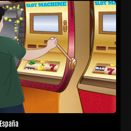
 España