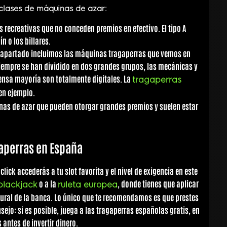
 clases de máquinas de azar:
 recreativas que no conceden premios en efectivo. El tipo A
n o los billares.
o apartado incluimos las máquinas tragaperras que vemos en
siempre se han dividido en dos grandes grupos, las mecánicas y
mensa mayoría son totalmente digitales. La
tragaperras
en ejemplo.
inas de azar que pueden otorgar grandes premios y suelen estar
gaperras en España
lick accederás a tu slot favorita y el nivel de exigencia en este
o a la
, donde tienes que aplicar
 blackjack
ruleta europea
tural de la banca. Lo único que te recomendamos es que prestes
sejo: si es posible, juega a las tragaperras españolas gratis, en
 antes de invertir dinero.