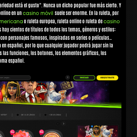
variedad está el gusto". Nunca un dicho popular fue más cierto. Y
online en un
suele ser enorme. En la ruleta, por
casino móvil
o ruleta europea, ruleta online o ruleta de
americana
casino
s hay cientos de títulos de todos los temas, géneros y estilos:
, con personajes famosos, inspiradas en series o películas…
n en español
, por lo que cualquier jugador podrá jugar sin la
 las funciones, los botones, los elementos gráficos, los
ioma español.