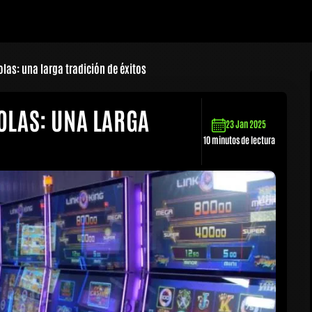
las: una larga tradición de éxitos
OLAS: UNA LARGA
23 Jan 2025
10 minutos de lectura