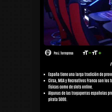
Por
J. Torregrosa
F
España tiene una larga tradición de prov
Cirsa, MGA y Recreativos Franco son los 
físicas como de slots online.
Algunas de las tragaperras españolas pref
pirata 5000.