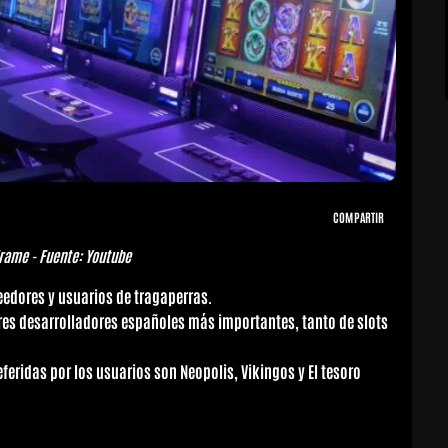
COMPARTIR
rame - Fuente: Youtube
eedores y usuarios de tragaperras.
tres desarrolladores españoles más importantes, tanto de slots
eridas por los usuarios son Neopolis, Vikingos y El tesoro