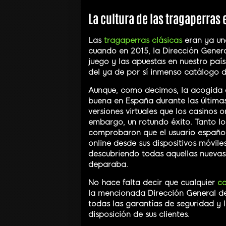
La cultura de las tragaperras
Las
tragaperras clásicas
eran ya una
cuando en 2015, la Dirección Gener
juego y las apuestas en nuestro paí
del ya de por sí inmenso catálogo d
Aunque, como decimos, la acogida d
buena en España durante las últimas
versiones virtuales que los casinos o
embargo, un rotundo éxito. Tanto l
comprobaron que el usuario español
online desde sus dispositivos móvile
descubriendo todas aquellas nuevas 
deparaba.
No hace falta decir que cualquier
ca
la mencionada Dirección General d
todas las garantías de seguridad y 
disposición de sus clientes.