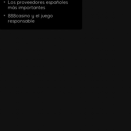
Los proveedores españoles
más importantes
888casino y el juego
responsable