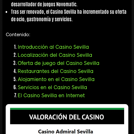
desarrollador de juegos Novomatic.
Tras ser renovado, el Casino Sevilla ha incrementado su oferta
de ocio, gastronomía y servicios.
Contenido:
Introducción al Casino Sevilla
Localización del Casino Sevilla
Oferta de juego del Casino Sevilla
Restaurantes del Casino Sevilla
Alojamiento en el Casino Sevilla
Servicios en el Casino Sevilla
El Casino Sevilla en Internet