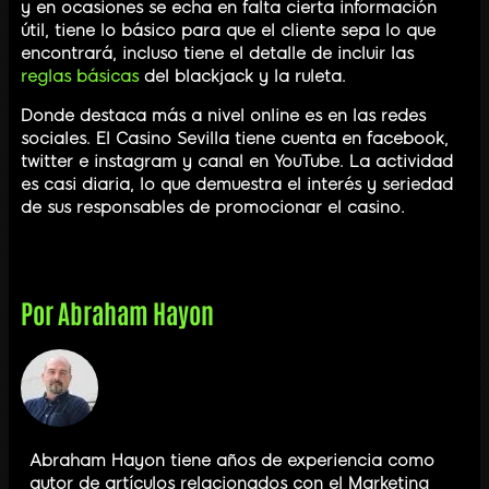
y en ocasiones se echa en falta cierta información
útil, tiene lo básico para que el cliente sepa lo que
encontrará, incluso tiene el detalle de incluir las
reglas básicas
del blackjack y la ruleta.
Donde destaca más a nivel online es en las redes
sociales. El Casino Sevilla tiene cuenta en facebook,
twitter e instagram y canal en YouTube. La actividad
es casi diaria, lo que demuestra el interés y seriedad
de sus responsables de promocionar el casino.
Por
Abraham Hayon
Abraham Hayon tiene años de experiencia como
autor de artículos relacionados con el Marketing