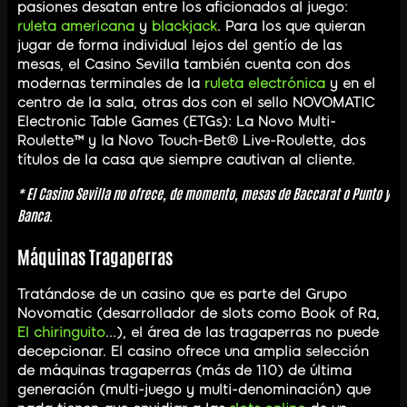
pasiones desatan entre los aficionados al juego:
ruleta americana
y
blackjack
. Para los que quieran
jugar de forma individual lejos del gentío de las
mesas, el Casino Sevilla también cuenta con dos
modernas terminales de la
ruleta electrónica
y en el
centro de la sala, otras dos con el sello NOVOMATIC
Electronic Table Games (ETGs): La Novo Multi-
Roulette™ y la Novo Touch-Bet® Live-Roulette, dos
títulos de la casa que siempre cautivan al cliente.
* El Casino Sevilla no ofrece, de momento, mesas de Baccarat o Punto y
Banca.
Máquinas Tragaperras
Tratándose de un casino que es parte del Grupo
Novomatic (desarrollador de slots como Book of Ra,
El chiringuito
...), el área de las tragaperras no puede
decepcionar. El casino ofrece una amplia selección
de máquinas tragaperras (más de 110) de última
generación (multi-juego y multi-denominación) que