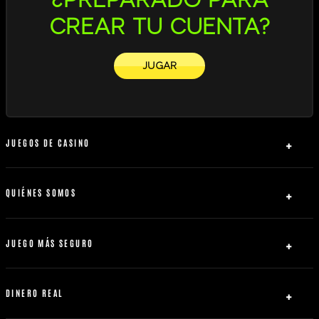
CREAR TU CUENTA?
JUGAR
JUEGOS DE CASINO
Slots
Ruleta
QUIÉNES SOMOS
Blackjack
Ayuda
Casino en vivo
Afiliados
JUEGO MÁS SEGURO
evoke Plc.
Política de privacidad
Mapa del sitio
Acuerdo con el usuario
DINERO REAL
Política de bonos
Pagos