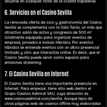
alojarse en cualquier hotel de la ciudad hispalense.
6. Servicios en el Casino Sevilla
La renovada oferta de ocio y gastronomía del Casino
Sevilla se complementa con la Sala Tarsis, un más que
atractivo salón de actos y congresos de 500 m²
totalmente equipado para organizar eventos de
empresa, privados e incluso híbridos. Por eventos
híbridos se entiende eventos con un aforo presencial
limitado y otro que interactúa online. Es decir, que el
Casino Sevilla puede servir como espacio para
emisiones streaming.
7. El Casino Sevilla en Internet
El Casino Sevilla tiene una importante presencia en
Internet. Para empezar, tiene sitio web dentro el
Grupo Casinos Admiral SAU, cuya dirección es
www.casinosadmiral.com/sevilla. Aunque lejos de
otras páginas web de casinos offline muy elaboradas