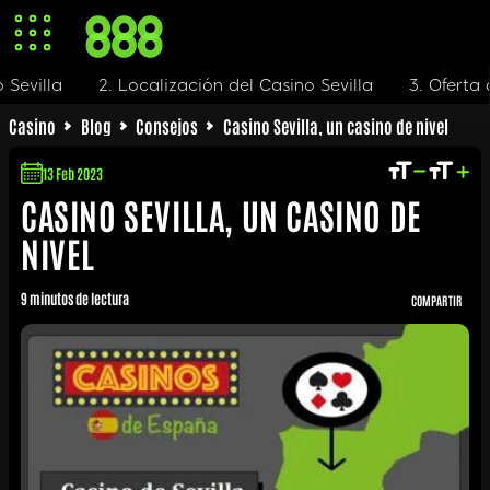
2. Localización del Casino Sevilla
3. Oferta de juego de
Casino
Blog
Consejos
Casino Sevilla, un casino de nivel
13 Feb 2023
CASINO SEVILLA, UN CASINO DE
NIVEL
9 minutos de lectura
COMPARTIR