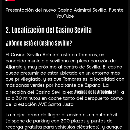
Presentación del nuevo Casino Admiral Sevilla. Fuente:
YouTube
2. Localización del Casino Sevilla
¿Dónde está el Casino Sevilla?
El Casino Sevilla Admiral está en Tomares, un
conocido municipio sevillano en pleno corazón del
Aljarafe y muy próximo al centro de Sevilla. El casino
puede presumir de estar ubicado en un entorno más
que privilegiado, y es que Tomares es la localidad con
más zonas verdes por habitante de España. La
Avenida de la Arboleda s/n
dirección del Casino Sevilla es:
, a
solo 30 minutos en coche tanto del aeropuerto como
de la estación AVE Santa Justa.
La mejor forma de llegar al casino es en automóvil
(dispone de parking con 200 plazas y puntos de
recarga gratuita para vehículos eléctricos), y aunque