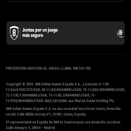
PREVENCIÓN ADICCIÓN AL JUEGO, LLAMA: 900 533 788
Copyright © 2026. 888 Online Games España S.A., Licencias nº 138-
11/GA/A75057273/SGR, 68-11/GO/N0440805J/SGR, 76-11/ADC/N0440805J/SGR,
72-11/RLT/N0440805J/SGR, 73-11/BLJ/N0440805J/SGR, 71-
11/POQ/N0440805J7SGR, MAZ/2014/008, una filial de Evoke Holding Plc.
888 Online Games España S.A. es una sociedad inscrita en Ceuta; Domicilio
social: Calle Millán Astray nº1, 51001, Ceuta, España.
El representante en España de 888 es Cuatrecasas con domicilio social en
Calle Almagro 9, 28010 – Madrid