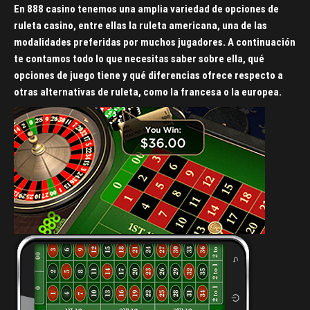
En 888 casino tenemos una amplia variedad de opciones de
ruleta casino, entre ellas la ruleta americana, una de las
modalidades preferidas por muchos jugadores. A continuación
te contamos todo lo que necesitas saber sobre ella, qué
opciones de juego tiene y qué diferencias ofrece respecto a
otras alternativas de ruleta, como la francesa o la europea.