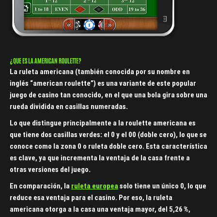
¿QUE ES LA AMERICAN ROULETTE?
La ruleta americana (también conocida por su nombre en
inglés “american roulette”) es una variante de este popular
juego de casino tan conocido, en el que una bola gira sobre una
rueda dividida en casillas numeradas.
Lo que distingue principalmente a la roulette americana es
que tiene dos casillas verdes: el 0 y el 00 (doble cero), lo que se
conoce como la zona 0 o ruleta doble cero. Esta característica
es clave, ya que incrementa la ventaja de la casa frente a
otras versiones del juego.
En comparación, la
ruleta europea
solo tiene un único 0, lo que
reduce esa ventaja para el casino. Por eso, la ruleta
americana otorga a la casa una ventaja mayor, del 5,26 %,