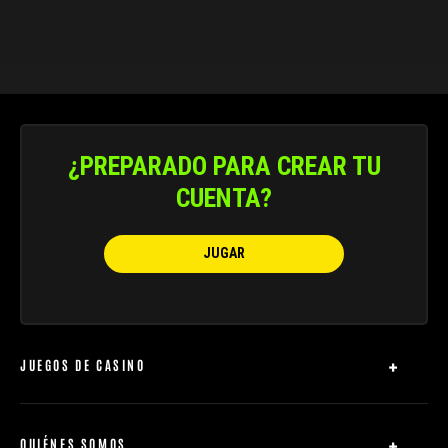
European Roulette
French Roulette
¿PREPARADO PARA CREAR TU
CUENTA?
JUGAR
JUEGOS DE CASINO
Slots
Ruleta
QUIÉNES SOMOS