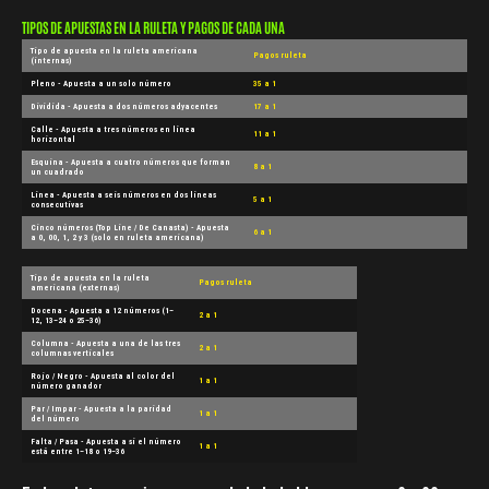
TIPOS DE APUESTAS EN LA RULETA Y PAGOS DE CADA UNA
Tipo de apuesta en la ruleta americana
Pagos ruleta
(internas)
Pleno - Apuesta a un solo número
35 a 1
Dividida - Apuesta a dos números adyacentes
17 a 1
Calle - Apuesta a tres números en línea
11 a 1
horizontal
Esquina - Apuesta a cuatro números que forman
8 a 1
un cuadrado
Línea - Apuesta a seis números en dos líneas
5 a 1
consecutivas
Cinco números (Top Line / De Canasta) - Apuesta
6 a 1
a 0, 00, 1, 2 y 3 (solo en ruleta americana)
Tipo de apuesta en la ruleta
Pagos ruleta
americana (externas)
Docena - Apuesta a 12 números (1–
2 a 1
12, 13–24 o 25–36)
Columna - Apuesta a una de las tres
2 a 1
columnas verticales
Rojo / Negro - Apuesta al color del
1 a 1
número ganador
Par / Impar - Apuesta a la paridad
1 a 1
del número
Falta / Pasa - Apuesta a si el número
1 a 1
está entre 1–18 o 19–36