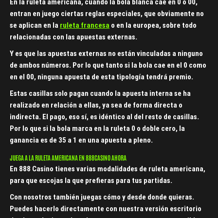
En la ruleta americana, cuando la bola blanca cae en 0 o 00,
entran en juego ciertas reglas especiales, que obviamente no
se aplican en la
ruleta francesa
o en la europea, sobre todo
relacionadas con las apuestas externas.
Y es que las apuestas externas no están vinculadas a ninguno
de ambos números. Por lo que tanto si la bola cae en el 0 como
en el 00, ninguna apuesta de esta tipología tendrá premio.
Estas casillas solo pagan cuando la apuesta interna se ha
realizado en relación a ellas, ya sea de forma directa o
indirecta. El pago, eso sí, es idéntico al del resto de casillas.
Por lo que si la bola marca en la ruleta 0 o doble cero, la
ganancia es de 35 a 1 en una apuesta a pleno.
JUEGA A LA RULETA AMERICANA EN 888CASINO AHORA
En 888 Casino tienes varias modalidades de ruleta americana,
para que escojas la que prefieras para tus partidas.
Con nosotros también juegas cómo y desde donde quieras.
Puedes hacerlo directamente con nuestra versión escritorio