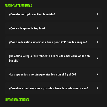
PREGUNTAS Y RESPUESTAS
¿Cuánto multiplica el 0 en la ruleta?
¿Qué es la apuesta top line?
¿Por qué la ruleta americana tiene peor RTP que la europea?
¿Se aplica la regla “Surrender” en la ruleta americana online en
España?
¿Las apuestas a rojo/negro pierden con el 0 y el 00?
¿Cuántas combinaciones posibles tiene la ruleta americana?
JUEGOS RELACIONADOS