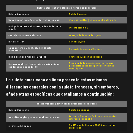
Ruleta americana y europea: diferencias generales
Ruleta Americana
Ruleta Europea
Tiene 38 casillas (números del 1 al 36, + 0 y 00)
Tiene 37 casillas (números del 1 al 36, + 0)
Incluye la ruleta doble cero, además del cero
Incluye solo un 0
(00 y 0)
Ventaja de la casa del 5,26 %
Ventaja de la casa del 2,70 %
RTP del 94,74%
RTP del 97,30%
La apuesta Top Line (0, 00, 1, 2, 3) está
No existe la apuesta Top Line
disponible
Ritmo de juego más ágil y rápido
Ritmo de juego más pausado
Recomendado cuando quieres reducir
Recomendable si buscas más emoción y jugar
probabilidades y escoger opciones más
con las variaciones del 00
estratégicas
La ruleta americana en línea presenta estas mismas
diferencias generales con la ruleta francesa, sin embargo,
añade otras específicas que detallamos a continuación:
Ruleta francesa y americana: diferencias específicas
Ruleta Americana
Ruleta Americana
Aplica La Partage o En Prison en apuestas
No aplica reglas protectoras al caer el 0 o 00
externas al caer el 0
Su RTP puede llegar a 98,65 % con reglas
Su RTP es del 94,74 %
especiales