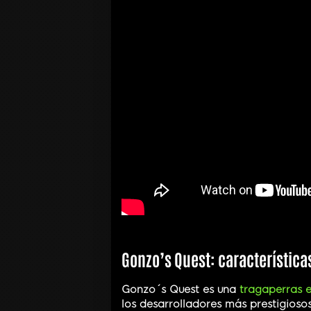
Gonzo’s Quest: característica
Gonzo´s Quest es una
tragaperras 
los desarrolladores más prestigioso