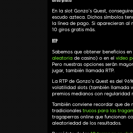
En la slot Gonzo’s Quest, conseguire
escudo azteca. Dichos símbolos ten
la línea de pago. Si aparecieran al
10 giros gratis más.
RTP
Sabemos que obtener beneficios en 
aleatoria
de casino) o en el
video p
Pero nuestras opciones serán mayor
jugar, también llamada RTP.
La RTP de Gonzo’s Quest es del 96%.
volatilidad slots (también llamada v
premios medianos con regularidad
También conviene recordar que de n
tradicionales
trucos para las traga
tragaperras online que funcionan c
aleatoriedad de los resultados.