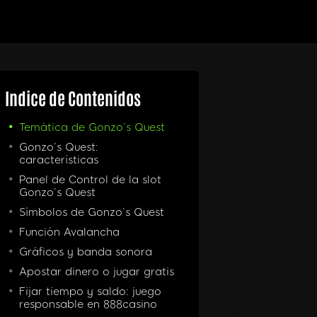
Indice de Contenidos
Temática de Gonzo’s Quest
Gonzo’s Quest:
características
Panel de Control de la slot
Gonzo’s Quest
Símbolos de Gonzo’s Quest
Función Avalancha
Gráficos y banda sonora
Apostar dinero o jugar gratis
Fijar tiempo y saldo: juego
responsable en 888casino