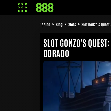
Casino
Blog
Slots
Slot Gonzo's Quest:
SLOT GONZO'S QUEST:
DORADO