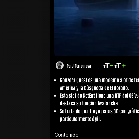
Por
J. Torregrosa
Gonzo’s Quest es una moderna slot de te
América y la búsqueda de El dorado.
Esta slot de NetEnt tiene una RTP del 96%
destaca su función Avalancha.
Se trata de una tragaperras 3D con gráfi
particularmente ágil.
Contenido: