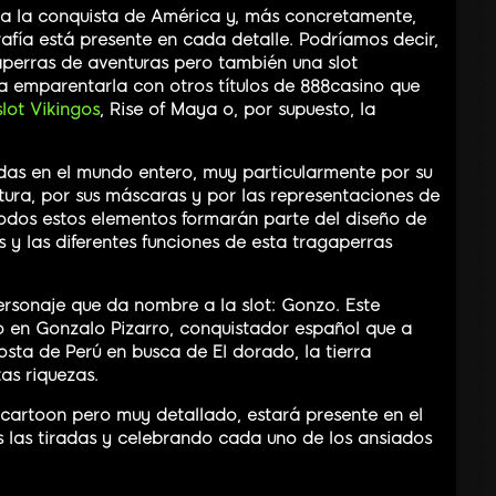
o a la conquista de América y, más concretamente,
rafía está presente en cada detalle. Podríamos decir,
aperras de aventuras pero también una slot
ta emparentarla con otros títulos de 888casino que
slot Vikingos
, Rise of Maya o, por supuesto, la
cidas en el mundo entero, muy particularmente por su
ctura, por sus máscaras y por las representaciones de
 Todos estos elementos formarán parte del diseño de
los y las diferentes funciones de esta tragaperras
ersonaje que da nombre a la slot: Gonzo. Este
o en Gonzalo Pizarro, conquistador español que a
osta de Perú en busca de El dorado, la tierra
tas riquezas.
e cartoon pero muy detallado, estará presente en el
as las tiradas y celebrando cada uno de los ansiados