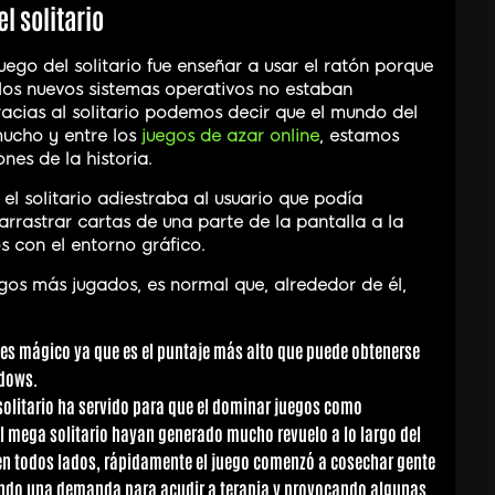
l solitario
juego del solitario fue enseñar a usar el ratón porque
 los nuevos sistemas operativos no estaban
acias al solitario podemos decir que el mundo del
mucho y entre los
juegos de azar online
, estamos
nes de la historia.
 el solitario adiestraba al usuario que podía
rrastrar cartas de una parte de la pantalla a la
s con el entorno gráfico.
egos más jugados, es normal que, alrededor de él,
:
13 es mágico ya que es el puntaje más alto que puede obtenerse
ndows.
solitario ha servido para que el dominar juegos como
 o el mega solitario hayan generado mucho revuelo a lo largo del
 en todos lados, rápidamente el juego comenzó a cosechar gente
ando una demanda para acudir a terapia y provocando algunas