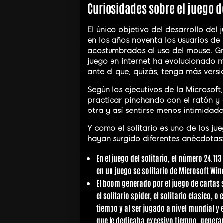
Curiosidades sobre el juego de
El único objetivo del desarrollo del 
en los años noventa los usuarios de
acostumbrados al uso del mouse. Gr
juego en internet ha evolucionado 
ante el que, quizás, tenga más versio
Según los ejecutivos de la Microsoft,
practicar pinchando con el ratón y a
otra y así sentirse menos intimidado
Y como el solitario es uno de los ju
hayan surgido diferentes anécdotas
En el juego del solitario, el número 24.1
en un juego se solitario de Microsoft Wi
El boom generado por el juego de cartas 
el solitario spider, el solitario clasico,
tiempo y al ser jugado a nivel mundial y
que le dedicaba excesivo tiempo, gener