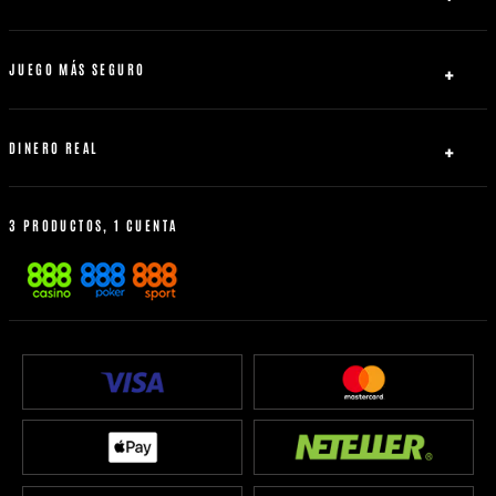
Blackjack
Ayuda
Casino en vivo
Afiliados
JUEGO MÁS SEGURO
evoke Plc.
Política de privacidad
Mapa del sitio
Acuerdo con el usuario
DINERO REAL
Política de bonos
Pagos
Porcentaje de retorno
Cobros
3 PRODUCTOS, 1 CUENTA
Política de desconexiones
Verificar identidad
Juego autorizado