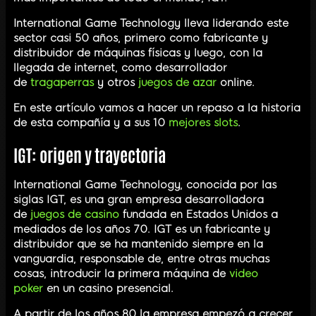
International Game Technology lleva liderando este
sector casi 50 años, primero como fabricante y
distribuidor de máquinas físicas y luego, con la
llegada de internet, como desarrollador
de
tragaperras
y otros
juegos de azar
online.
En este artículo vamos a hacer un repaso a la historia
de esta compañía y a sus 10
mejores slots
.
IGT: origen y trayectoria
International Game Technology, conocida por las
siglas IGT, es una gran empresa desarrolladora
de
juegos de casino
fundada en Estados Unidos a
mediados de los años 70. IGT es un fabricante y
distribuidor que se ha mantenido siempre en la
vanguardia, responsable de, entre otras muchas
cosas, introducir la primera máquina de
video
poker
en un casino presencial.
A partir de los años 80 la empresa empezó a crecer