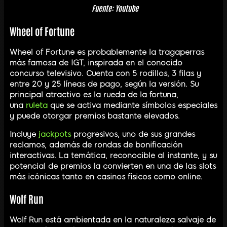
Fuente: Youtube
Wheel of Fortune
Wheel of Fortune es probablemente la tragaperras
más famosa de IGT, inspirada en el conocido
concurso televisivo. Cuenta con 5 rodillos, 3 filas y
entre 20 y 25 líneas de pago, según la versión. Su
principal atractivo es la rueda de la fortuna,
una
ruleta
que se activa mediante símbolos especiales
y puede otorgar premios bastante elevados.
Incluye
jackpots
progresivos, uno de sus grandes
reclamos, además de rondas de bonificación
interactivas. La temática, reconocible al instante, y su
potencial de premios la convierten en una de las slots
más icónicas tanto en casinos físicos como online.
Wolf Run
Wolf Run está ambientada en la naturaleza salvaje de