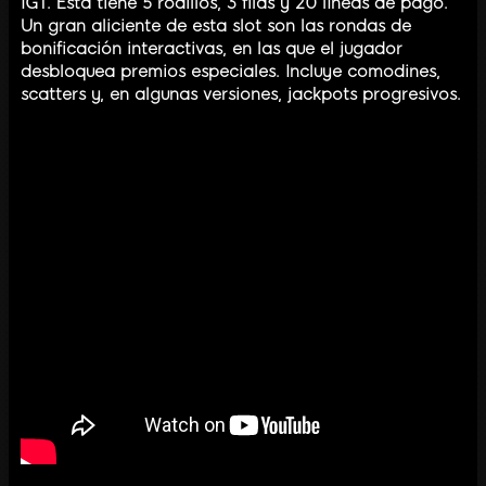
IGT. Esta tiene 5 rodillos, 3 filas y 20 líneas de pago.
Un gran aliciente de esta slot son las rondas de
bonificación interactivas, en las que el jugador
desbloquea premios especiales. Incluye comodines,
scatters y, en algunas versiones, jackpots progresivos.