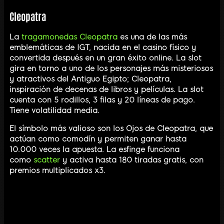
Cleopatra
La
tragamonedas Cleopatra
es una de las más
emblemáticas de IGT, nacida en el casino físico y
convertida después en un gran éxito online. La slot
gira en torno a uno de los personajes más misteriosos
y atractivos del Antiguo Egipto; Cleopatra,
inspiración de decenas de libros y películas. La slot
cuenta con 5 rodillos, 3 filas y 20 líneas de pago.
Tiene volatilidad media.
El símbolo más valioso son los Ojos de Cleopatra, que
actúan como comodín y permiten ganar hasta
10.000 veces la apuesta. La esfinge funciona
como
scatter
y activa hasta 180 tiradas gratis, con
premios multiplicados x3.