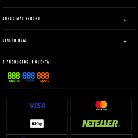
Blackjack
Ayuda
Casino en vivo
Afiliados
JUEGO MÁS SEGURO
evoke Plc.
Política de privacidad
Mapa del sitio
Acuerdo con el usuario
DINERO REAL
Política de bonos
Pagos
Porcentaje de retorno
Cobros
3 PRODUCTOS, 1 CUENTA
Política de desconexiones
Verificar identidad
Juego autorizado