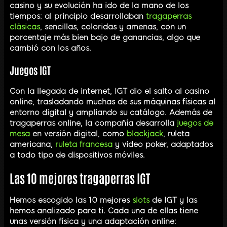
casino y su evolución ha ido de la mano de los
tiempos: al principio desarrollaban
tragaperras
clásicas
, sencillas, coloridas y amenas, con un
porcentaje más bien bajo de ganancias, algo que
cambió con los años.
Juegos IGT
Con la llegada de internet, IGT dio el salto al casino
online, trasladando muchas de sus máquinas físicas al
entorno digital y ampliando su catálogo. Además de
tragaperras online, la compañía desarrolla
juegos de
mesa
en versión digital, como
blackjack
, ruleta
americana,
ruleta francesa
y video poker, adaptados
a todo tipo de dispositivos móviles.
Las 10 mejores tragaperras IGT
Hemos escogido las 10 mejores
slots
de IGT y las
hemos analizado para ti. Cada una de ellas tiene
unas versión física y una adaptación online: