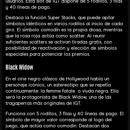
usuarios. Esta slot de IGT dispone de 5 rodillos, 3 filas
y 40 líneas de pago.
Destaca la función Super Stacks, que puede apilar
símbolos idénticos en varios rodillos al inicio de cada
giro. El símbolo comodín es la propia diosa, mientras
que la rosa roja actúa como scatter. Al reunir
suficientes scatters se activan tiradas gratis, con
posibilidad de reactivación y elección de símbolos
especiales para potenciar los premios.
Black Widow
En el cine negro clásico de Hollywood había un
personaje icónico, un estereotipo que se repetía
continuamente: la femme fatale o viuda negra. Ella
será la protagonista de Black Widow, una de las
tragaperras más originales de IGT.
Funciona con 5 rodillos, 3 filas y 40 líneas de pago. El
símbolo de mayor valor corresponde al logo del
juego, que actúa como comodín. Destacan dos