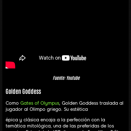
Fuente: Youtube
Golden Goddess
Como
Gates of Olympus
, Golden Goddess traslada al
jugador al Olimpo griego. Su estética
épica y clásica encaja a la perfección con la
temática mitológica, una de las preferidas de los