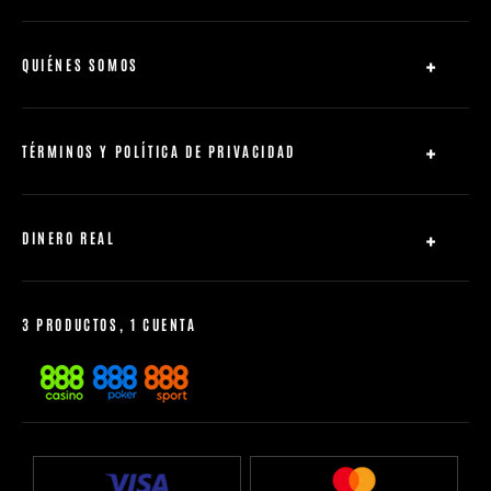
Slots
Ruleta
QUIÉNES SOMOS
Blackjack
Ayuda
Casino en vivo
Juego más seguro
TÉRMINOS Y POLÍTICA DE PRIVACIDAD
evoke Plc.
Política de privacidad
Afiliados
Términos y condiciones
Mapa del sitio
DINERO REAL
Política de bonos
Pagos
Porcentaje de retorno
Cobros
Política de desconexiones
3 PRODUCTOS, 1 CUENTA
Verificar identidad
Juego autorizado
Declaración de accesibilidad de la UE