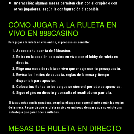
Interacción:
algunas mesas permiten chat con el crupier o con
otros jugadores, según la configuración disponible.
CÓMO JUGAR A LA RULETA EN
VIVO EN 888CASINO
Para jugar a la ruleta en vivo online, el proceso es sencillo:
Accede a tu cuenta de 888casino.
Entra en la sección de casino en vivo o en el lobby de ruleta en
directo.
Elige una mesa de ruleta en vivo que encaje con tu presupuesto.
Revisa los límites de apuesta, reglas de la mesa y tiempo
disponible para apostar.
Coloca tus fichas antes de que se cierre el periodo de apuestas.
Sigue el giro en directo y consulta el resultado en pantalla.
Si tu apuesta resulta ganadora, se aplica el pago correspondiente según las reglas
de la mesa. Recuerda que la ruleta en vivo es un juego de azar y que no existe una
estrategia que garantice resultados.
MESAS DE RULETA EN DIRECTO