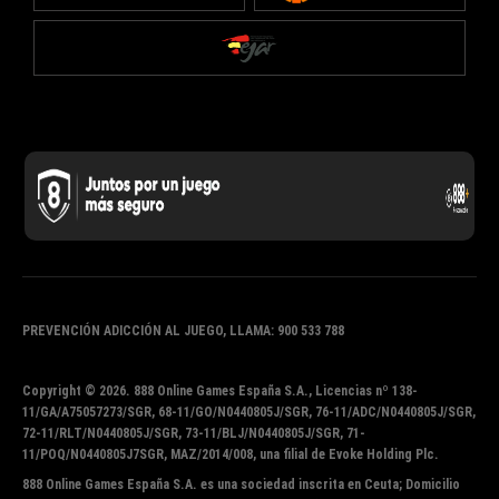
PREVENCIÓN ADICCIÓN AL JUEGO, LLAMA: 900 533 788
Copyright © 2026. 888 Online Games España S.A., Licencias nº 138-
11/GA/A75057273/SGR, 68-11/GO/N0440805J/SGR, 76-11/ADC/N0440805J/SGR,
72-11/RLT/N0440805J/SGR, 73-11/BLJ/N0440805J/SGR, 71-
11/POQ/N0440805J7SGR, MAZ/2014/008, una filial de Evoke Holding Plc.
888 Online Games España S.A. es una sociedad inscrita en Ceuta; Domicilio