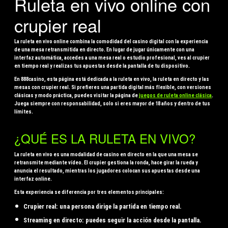
Ruleta en vivo online con
crupier real
La ruleta en vivo online combina la comodidad del casino digital con la experiencia
de una mesa retransmitida en directo. En lugar de jugar únicamente con una
interfaz automática, accedes a una mesa real o estudio profesional, ves al crupier
en tiempo real y realizas tus apuestas desde la pantalla de tu dispositivo.
En 888casino, esta página está dedicada a la ruleta en vivo, la ruleta en directo y las
mesas con crupier real. Si prefieres una partida digital más flexible, con versiones
clásicas y modo práctica, puedes visitar la página de
juegos de ruleta online clásica
.
Juega siempre con responsabilidad, solo si eres mayor de 18 años y dentro de tus
límites.
¿QUÉ ES LA RULETA EN VIVO?
La ruleta en vivo es una modalidad de casino en directo en la que una mesa se
retransmite mediante vídeo. El crupier gestiona la ronda, hace girar la rueda y
anuncia el resultado, mientras los jugadores colocan sus apuestas desde una
interfaz online.
Esta experiencia se diferencia por tres elementos principales:
Crupier real:
una persona dirige la partida en tiempo real.
Streaming en directo:
puedes seguir la acción desde la pantalla.