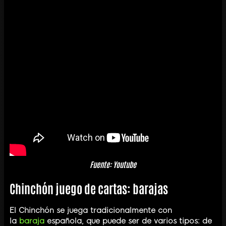
Fuente: Youtube
Chinchón juego de cartas: barajas
El Chinchón se juega tradicionalmente con
la
baraja
española, que puede ser de varios tipos: de