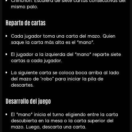
Chinchón: Escalera de siete cartas consecutivas del
mismo palo.
Reparto de cartas
Cada jugador toma una carta del mazo. Quien
saque la carta más alta es el "mano".
El jugador a la izquierda del "mano" reparte siete
cartas a cada jugador.
La siguiente carta se coloca boca arriba al lado
del mazo de “robo” para iniciar la pila de
descartes.
Desarrollo del juego
El "mano" inicia el turno eligiendo entre la carta
descubierta en la mesa o la carta superior del
mazo. Luego, descarta una carta.