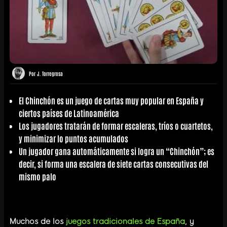
Por
J. Torregrosa
El Chinchón es un juego de cartas muy popular en España y
ciertos países de Latinoamérica
Los jugadores tratarán de formar escaleras, tríos o cuartetos,
y minimizar lo puntos acumulados
Un jugador gana automáticamente si logra un “Chinchón”; es
decir, si forma una escalera de siete cartas consecutivas del
mismo palo
Muchos de los
juegos tradicionales de España
, y