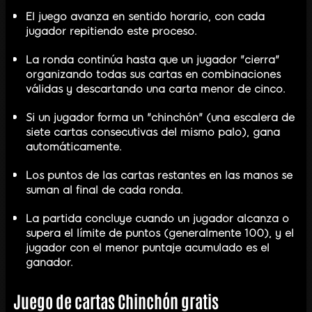
El juego avanza en sentido horario, con cada
jugador repitiendo este proceso.
La ronda continúa hasta que un jugador "cierra"
organizando todas sus cartas en combinaciones
válidas y descartando una carta menor de cinco.
Si un jugador forma un "chinchón" (una escalera de
siete cartas consecutivas del mismo palo), gana
automáticamente.
Los puntos de las cartas restantes en las manos se
suman al final de cada ronda.
La partida concluye cuando un jugador alcanza o
supera el límite de puntos (generalmente 100), y el
jugador con el menor puntaje acumulado es el
ganador.
Juego de cartas Chinchón gratis