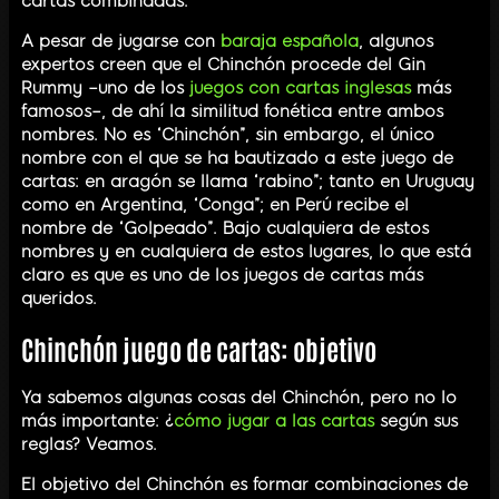
cartas combinadas.
A pesar de jugarse con
baraja española
, algunos
expertos creen que el Chinchón procede del Gin
Rummy –uno de los
juegos con cartas inglesas
más
famosos–, de ahí la similitud fonética entre ambos
nombres. No es “Chinchón”, sin embargo, el único
nombre con el que se ha bautizado a este juego de
cartas: en aragón se llama “rabino”; tanto en Uruguay
como en Argentina, “Conga”; en Perú recibe el
nombre de “Golpeado”. Bajo cualquiera de estos
nombres y en cualquiera de estos lugares, lo que está
claro es que es uno de los juegos de cartas más
queridos.
Chinchón juego de cartas: objetivo
Ya sabemos algunas cosas del Chinchón, pero no lo
más importante: ¿
cómo jugar a las cartas
según sus
reglas? Veamos.
El objetivo del Chinchón es formar combinaciones de