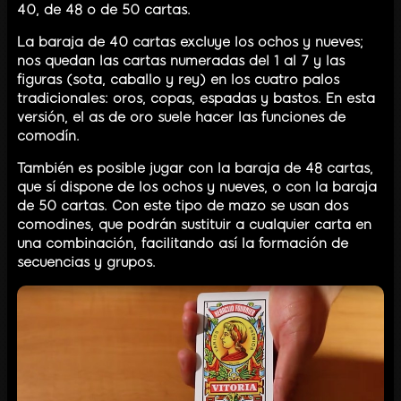
40, de 48 o de 50 cartas.
La baraja de 40 cartas excluye los ochos y nueves;
nos quedan las cartas numeradas del 1 al 7 y las
figuras (sota, caballo y rey) en los cuatro palos
tradicionales: oros, copas, espadas y bastos. En esta
versión, el as de oro suele hacer las funciones de
comodín.
También es posible jugar con la baraja de 48 cartas,
que sí dispone de los ochos y nueves, o con la baraja
de 50 cartas. Con este tipo de mazo se usan dos
comodines, que podrán sustituir a cualquier carta en
una combinación, facilitando así la formación de
secuencias y grupos.