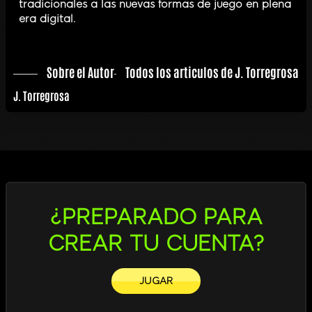
tradicionales a las nuevas formas de juego en plena
era digital.
Sobre el Autor
Todos los articulos de J. Torregrosa
J. Torregrosa
¿PREPARADO PARA
CREAR TU CUENTA?
JUGAR