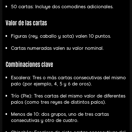
50 cartas: Incluye dos comodines adicionales.
Valor de las cartas
Figuras (rey, caballo y sota) valen 10 puntos.
Cartas numeradas valen su valor nominal.
Combinaciones clave
Escalera: Tres o más cartas consecutivas del mismo
palo (por ejemplo, 4, 5 y 6 de oros).
Trío (Pie): Tres cartas del mismo valor de diferentes
palos (como tres reyes de distintos palos).
Menos de 10: dos grupos, uno de tres cartas
consecutivas y otro de cuatro.