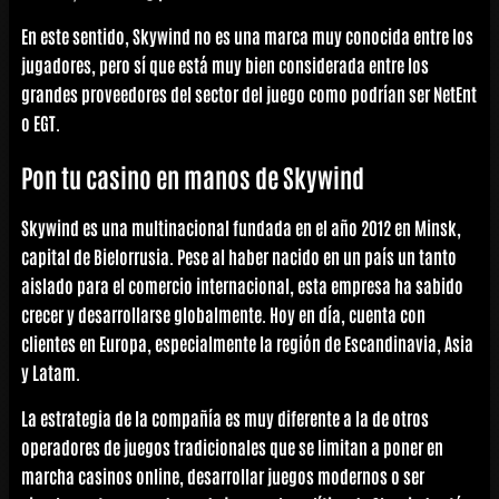
En este sentido, Skywind no es una marca muy conocida entre los
jugadores, pero sí que está muy bien considerada entre los
grandes proveedores del sector del juego como podrían ser
NetEnt
o
EGT
.
Pon tu casino en manos de Skywind
Skywind es una multinacional fundada en el año 2012 en Minsk,
capital de Bielorrusia. Pese al haber nacido en un país un tanto
aislado para el comercio internacional, esta empresa ha sabido
crecer y desarrollarse globalmente. Hoy en día, cuenta con
clientes en Europa, especialmente la región de Escandinavia, Asia
y Latam.
La estrategia de la compañía es muy diferente a la de otros
operadores de
juegos tradicionales
que se limitan a poner en
marcha casinos online, desarrollar
juegos modernos
o ser