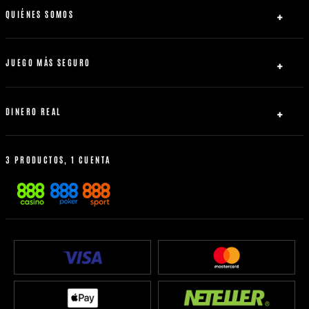
Ruleta
QUIÉNES SOMOS
Blackjack
Ayuda
Casino en vivo
Afiliados
JUEGO MÁS SEGURO
evoke Plc.
Política de privacidad
Mapa del sitio
Acuerdo con el usuario
DINERO REAL
Política de bonos
Pagos
Porcentaje de retorno
Cobros
3 PRODUCTOS, 1 CUENTA
Política de desconexiones
Verificar identidad
Juego autorizado