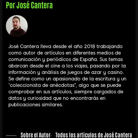
Por
José Cantera
José Cantera lleva desde el año 2018 trabajando
como autor de artículos en diferentes medios de
comunicación y periódicos de España. Sus temas
abarcan desde el cine a los viajes, pasando por la
información y análisis de juegos de azar y casino.
Se define como un apasionado de la escritura y un
“coleccionista de anécdotas”, algo que se puede
comprobar en sus artículos, siempre cargados de
datos y curiosidad que no encontrarás en
publicaciones similares.
Sobre el Autor
Todos los articulos de José Cantera