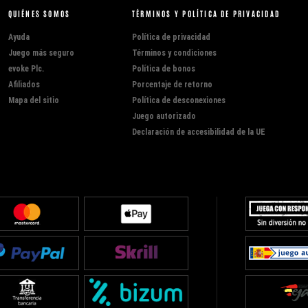
QUIÉNES SOMOS
TÉRMINOS Y POLÍTICA DE PRIVACIDAD
Ayuda
Política de privacidad
Juego más seguro
Términos y condiciones
evoke Plc.
Política de bonos
Afiliados
Porcentaje de retorno
Mapa del sitio
Política de desconexiones
Juego autorizado
Declaración de accesibilidad de la UE