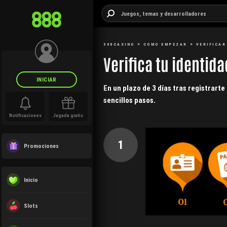
888CASINO
COMO EMPEZAR
VERIFICAR
Verifica tu identida
INICIAR
En un plazo de 3 días tras registrart
sencillos pasos.
Notificaciones
Jugada gratis
1
Promociones
Inicio
Slots