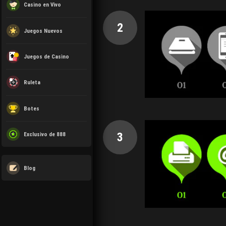
Casino en Vivo
2
Juegos Nuevos
Juegos de Casino
Ruleta
Botes
3
Exclusivo de 888
Blog