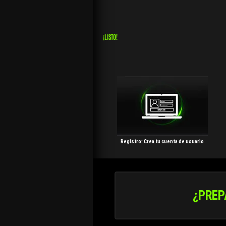
¡LISTO!
Registro: Crea tu cuenta de usuario
¿PREP