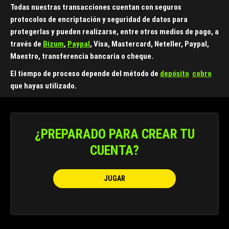
Todas nuestras transacciones cuentan con seguros
protocolos de encriptación y seguridad de datos para
protegerlas y pueden realizarse, entre otros medios de pago, a
través de
Bizum
,
Paypal
, Visa, Mastercard, Neteller, Paypal,
Maestro, transferencia bancaria o cheque.
El tiempo de proceso depende del método de
depósito
cobro
que hayas utilizado.
¿PREPARADO PARA CREAR TU
CUENTA?
JUGAR