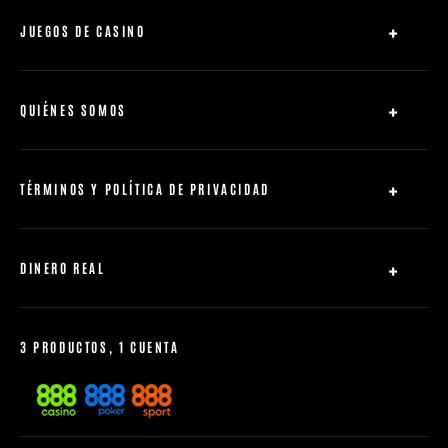
JUEGOS DE CASINO
Slots
Ruleta
QUIÉNES SOMOS
Blackjack
Ayuda
Casino en vivo
Juego más seguro
TÉRMINOS Y POLÍTICA DE PRIVACIDAD
evoke Plc.
Política de privacidad
Afiliados
Términos y condiciones
Mapa del sitio
DINERO REAL
Política de bonos
Pagos
Porcentaje de retorno
Cobros
Política de desconexiones
3 PRODUCTOS, 1 CUENTA
Verificar identidad
Juego autorizado
Declaración de accesibilidad de la UE