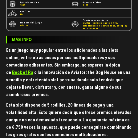
Apuesta máxima
Apuesta mínima
100€
0.10€
Rodillos
No
Funciones especiales
Nombre del juego
Multiplicadores, chat en vivo,
Aviator
estadísticas en tiempo real, autoplay,
auto cashout
MÁS INFO
Es un juego muy popular entre los aficionados a las slots
online, entre otras cosas por sus multiplicadores y sus
comodines adherentes. Sin embargo, no esperes la épica
de
Book of Ra
o la innovación de Aviator: the Dog House en una
sencilla y entretenida slot perruna donde solo tendrás que
dejarte llevar, disfrutar y, con suerte, ganar alguno de sus
asombrosos premios.
Esta slot dispone de 5 rodillos, 20 líneas de pago y una
volatilidad alta. Esto quiere decir que ofrece premios elevados
aunque no con demasiada frecuencia. La ganancia máxima es
de 6.750 veces la apuesta, que puede conseguirse combinando
los giros gratis con los comodines multiplicadores.