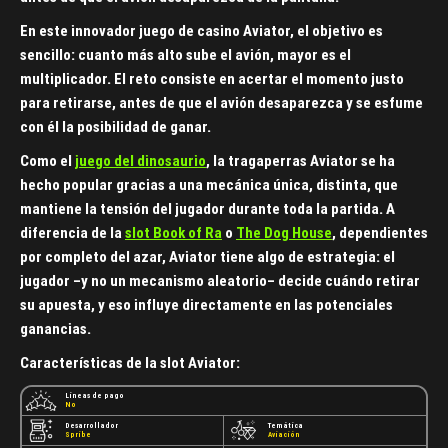
En este innovador juego de casino Aviator, el objetivo es
sencillo: cuanto más alto sube el avión, mayor es el
multiplicador. El reto consiste en acertar el momento justo
para retirarse, antes de que el avión desaparezca y se esfume
con él la posibilidad de ganar.
Como el
juego del dinosaurio
, la tragaperras Aviator se ha
hecho popular gracias a una mecánica única, distinta, que
mantiene la tensión del jugador durante toda la partida. A
diferencia de la
slot Book of Ra
o
The Dog House
, dependientes
por completo del azar, Aviator tiene algo de estrategia: el
jugador –y no un mecanismo aleatorio– decide cuándo retirar
su apuesta, y eso influye directamente en las potenciales
ganancias.
Características de la slot Aviator:
Líneas de pago
No
Desarrollador
Temática
Spribe
Aviación