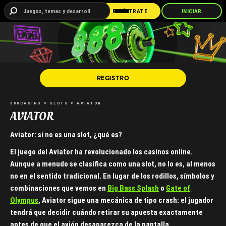
REGÍSTRATE
INICIAR
POKER
SPORT
REGISTRO
888CASINO
SLOTS
AVIATOR
AVIATOR
Aviator: si no es una slot, ¿qué es?
El juego del Aviator ha revolucionado los casinos online.
Aunque a menudo se clasifica como una slot, no lo es, al menos
no en el sentido tradicional. En lugar de los rodillos, símbolos y
combinaciones que vemos en
Big Bass Splash
o
Gate of
Olympus
, Aviator sigue una mecánica de tipo crash: el jugador
tendrá que decidir cuándo retirar su apuesta exactamente
antes de que el avión desaparezca de la pantalla.