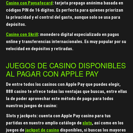
Casino con Paysafecard
: tarjeta prepago anónima basada en
códigos PIN de 16 dígitos. Es perfecta para quienes priorizan
la privacidad y el control del gasto, aunque solo se usa para
depósitos.
Casino con Skrill
: monedero digital especializado en pagos
online y transferencias internacionales. Es muy popular por su
velocidad en depósitos y retiradas.
JUEGOS DE CASINO DISPONIBLES
AL PAGAR CON APPLE PAY
De entre todos los casinos con Apple Pay que puedes elegir,
888 casino te ofrece todas las ventajas que buscas, entre ellas
la de poder aprovechar este método de pago para todos
nuestros juegos de casino:
Slots y jackpots: cuenta con Apple Pay casino para tus
partidas en nuestro amplio catálogo de
slots
, así como en los
juegos de
jackpot de casino
disponibles, si buscas los mayores