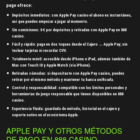
pago ofrece:
Depósitos inmediatos: con Apple Pay casino el abono es instantáneo,
así que puedes empezar a jugar al momento.
Sin comisiones: 0 € por depósitos y retiradas con Apple Pay en 888
casino.
Fácil y rápido: paga en dos toques desde el Cajero → Apple Pay; sin
teclear tarjetas ni recordar CVV.
Totalmente móvil: accesible desde iPhone o iPad, además también de
Mac con Touch ID y Apple Watch (vía iPhone).
Retiradas cómodas: si depositaste con Apple Pay casino, puedes
retirar por el mismo método y mantener tu banca unificada.
Control y responsabilidad: compatible con los límites personales y
herramientas de juego responsable que tienes disponibles en 888
casino.
Experiencia fluida: guardado de método, historial en el cajero y
soporte nativo en el ecosistema Apple.
APPLE PAY Y OTROS MÉTODOS
DE PAGO EN 888 CASINO