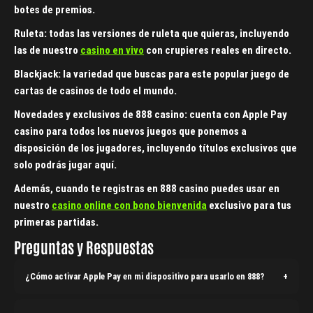
botes de premios.
Ruleta: todas las versiones de ruleta que quieras, incluyendo
las de nuestro
casino en vivo
con crupieres reales en directo.
Blackjack: la variedad que buscas para este popular juego de
cartas de casinos de todo el mundo.
Novedades y exclusivos de 888 casino: cuenta con Apple Pay
casino para todos los nuevos juegos que ponemos a
disposición de los jugadores, incluyendo títulos exclusivos que
solo podrás jugar aquí.
Además, cuando te registras en 888 casino puedes usar en
nuestro
casino online con bono bienvenida
exclusivo para tus
primeras partidas.
Preguntas y Respuestas
¿Cómo activar Apple Pay en mi dispositivo para usarlo en 888?