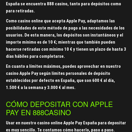
España se encuentra 888 casino, tanto para depósitos como
para retiradas.
Como casino online que acepta Apple Pay, adaptamos las
posibilidades de este método de pago a las necesidades de los
usuarios. De esta manera, los depósitos son instantáneos y el
importe mínimo es de 10 €; mientras que también pueden
hacerse retiradas con mínimo 10 € y tienen un plazo de hasta 3
días hábiles para completarse.
En cuanto a límites máximos, puedes aprovechar en nuestro
casino Apple Pay según límites personales de depósito
establecidos por defecto en España, que son 600 € al día,
1.500 € a la semana y 3.000 € al mes.
CÓMO DEPOSITAR CON APPLE
PAY EN 888CASINO
Usar en nuestro casino online Apple Pay España para depositar
es muy sencillo. Te contamos cómo hacerlo, paso a paso.