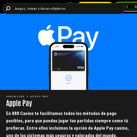
REGÍSTRATE
INICIA
CASINO
POKER
SPORT
888CASINO
APPLE PAY
Apple Pay
En 888 Casino te facilitamos todos los métodos de pago
posibles, para que puedas jugar tus partidas siempre como tú
prefieras. Entre ellos incluimos la opción de Apple Pay casino,
uno de los sistemas más seguros y valorados del mundo.