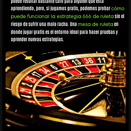
puede resultar bastante caro para alguien que está
aprendiendo, pero, si jugamos gratis, podemos probar
cómo
sin el
puede funcionar la estrategia 666 de ruleta
riesgo de sufrir una mala racha. Una
en
mesa de ruleta
donde jugar gratis es el entorno ideal para hacer pruebas y
aprender nuevas estrategias.