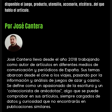
disponible el juego, producto, utensilio, accesorio, etcétera…del que
habla el artículo.
Por
José Cantera
José Cantera lleva desde el año 2018 trabajando
como autor de artículos en diferentes medios de
comunicación y periódicos de España. Sus temas
abarcan desde el cine a los viajes, pasando por la
información y análisis de juegos de azar y casino.
Se define como un apasionado de la escritura y un
“coleccionista de anécdotas”, algo que se puede
comprobar en sus artículos, siempre cargados de
datos y curiosidad que no encontrarás en
publicaciones similares.