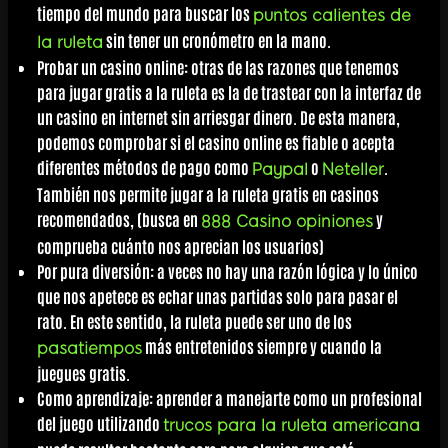
tiempo del mundo para buscar los
puntos calientes de
sin tener un cronómetro en la mano.
la ruleta
Probar un casino online:
otras de las razones que tenemos
para jugar gratis a la ruleta es la de trastear con la interfaz de
un casino en internet sin arriesgar dinero. De esta manera,
podemos comprobar si el casino online es fiable o acepta
diferentes métodos de pago como
o
.
Paypal
Neteller
También nos permite jugar a la ruleta gratis en casinos
recomendados, (busca en
y
888 Casino opiniones
comprueba cuánto nos aprecian los usuarios)
Por pura diversión:
a veces no hay una razón lógica y lo único
que nos apetece es echar unas partidas solo para pasar el
rato. En este sentido, la ruleta puede ser uno de los
más entretenidos siempre y cuando la
pasatiempos
juegues gratis.
Como aprendizaje:
aprender a manejarte como un profesional
del juego utilizando
trucos para la ruleta americana