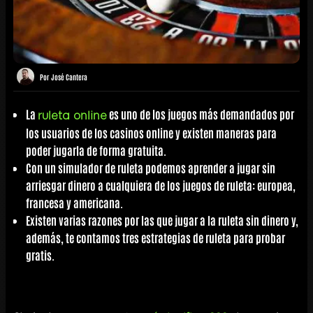
Por
José Cantera
La
es uno de los juegos más demandados por
ruleta online
los usuarios de los casinos online y existen maneras para
poder jugarla de forma gratuita.
Con un simulador de ruleta podemos aprender a jugar sin
arriesgar dinero a cualquiera de los juegos de ruleta: europea,
francesa y americana.
Existen varias razones por las que jugar a la ruleta sin dinero y,
además, te contamos tres estrategias de ruleta para probar
gratis.