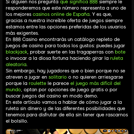
Si alguien nos pregunta
qué significa 888
siempre le
responderemos que este número representa a uno de
los mejores
casinos online de España
. Y es que,
gracias a nuestra increíble oferta de juegos siempre
estamos entre las opciones preferidas de los usuarios
más exigentes.
En 888 Casino encontrarás un catálogo repleto de
juegos de casino para todos los gustos: puedes jugar
blackjack
, probar suerte en las tragaperras con
bote
o invocar a la diosa fortuna haciendo girar la
ruleta
aleatoria
.
Sin embargo, hay jugadores que o bien porque no se
atreven a jugar en
solitario
o no quieren arriesgarse
porque la
roulette
le parece
el juego más difícil del
mundo
, optan por opciones de juego gratis o por
buscar juegos del casino en modo demo.
En este artículo vamos a hablar de cómo jugar a la
ruleta sin dinero y de las diferentes posibilidades que
tenemos para disfrutar de ella sin tener que rascarnos
el bolsillo.