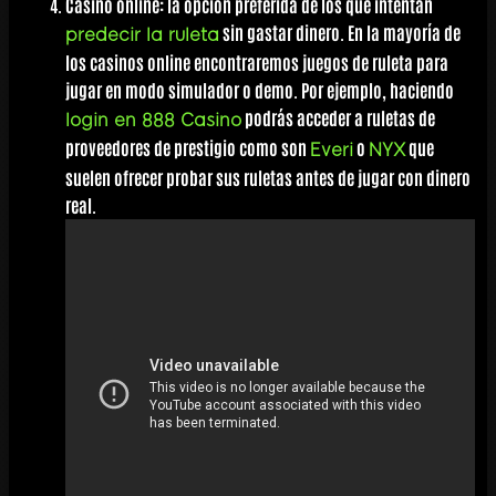
Casino online:
la opción preferida de los que intentan
sin gastar dinero. En la mayoría de
predecir la ruleta
los casinos online encontraremos juegos de ruleta para
jugar en modo simulador o demo. Por ejemplo, haciendo
podrás acceder a ruletas de
login en 888 Casino
proveedores de prestigio como son
o
que
Everi
NYX
suelen ofrecer probar sus ruletas antes de jugar con dinero
real.