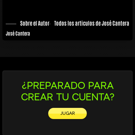
Sobre el Autor
Todos los articulos de José Cantera
José Cantera
¿PREPARADO PARA
CREAR TU CUENTA?
JUGAR