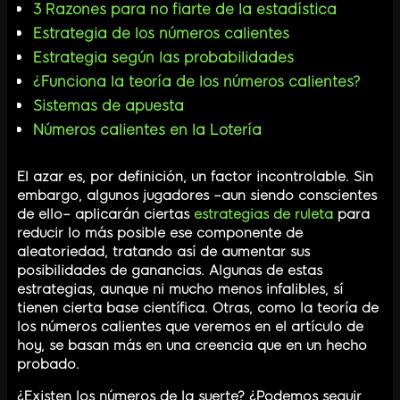
3 Razones para no fiarte de la estadística
Estrategia de los números calientes
Estrategia según las probabilidades
¿Funciona la teoría de los números calientes?
Sistemas de apuesta
Números calientes en la Lotería
El azar es, por definición, un factor incontrolable. Sin
embargo, algunos jugadores –aun siendo conscientes
de ello– aplicarán ciertas
estrategias de ruleta
para
reducir lo más posible ese componente de
aleatoriedad, tratando así de aumentar sus
posibilidades de ganancias. Algunas de estas
estrategias, aunque ni mucho menos infalibles, sí
tienen cierta base científica. Otras, como la teoría de
los números calientes que veremos en el artículo de
hoy, se basan más en una creencia que en un hecho
probado.
¿Existen los números de la suerte? ¿Podemos seguir