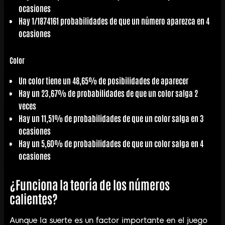
ocasiones
Hay 1/1874161 probabilidades de que un número aparezca en 4
ocasiones
Color
Un color tiene un 48,65% de posibilidades de aparecer
Hay un 23,67% de probabilidades de que un color salga 2
veces
Hay un 11,51% de probabilidades de que un color salga en 3
ocasiones
Hay un 5,60% de probabilidades de que un color salga en 4
ocasiones
¿Funciona la teoría de los números
calientes?
Aunque la suerte es un factor importante en el juego