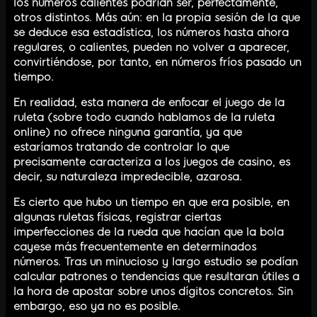
los números calientes podrían ser, perfectamente,
otros distintos. Más aún: en la propia sesión de la que
se deduce esa estadística, los números hasta ahora
regulares, o calientes, pueden no volver a aparecer,
convirtiéndose, por tanto, en números fríos pasado un
tiempo.
En realidad, esta manera de enfocar el juego de la
ruleta (sobre todo cuando hablamos de la ruleta
online) no ofrece ninguna garantía, ya que
estaríamos tratando de controlar lo que
precisamente caracteriza a los juegos de casino, es
decir, su naturaleza impredecible, azarosa.
Es cierto que hubo un tiempo en que era posible, en
algunas ruletas físicas, registrar ciertas
imperfecciones de la rueda que hacían que la bola
cayese más frecuentemente en determinados
números. Tras un minucioso y largo estudio se podían
calcular patrones o tendencias que resultaran útiles a
la hora de apostar sobre unos dígitos concretos. Sin
embargo, eso ya no es posible.