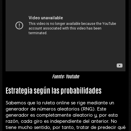
Fuente: Youtube
Estrategia según las probabilidades
Sabemos que la ruleta online se rige mediante un
generador de números aleatorios (RNG). Este
generador es completamente aleatorio y, por esta
razón, cada giro es independiente del anterior. No
tiene mucho sentido, por tanto, tratar de predecir qué