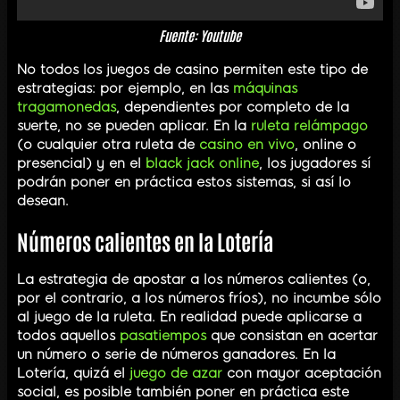
Fuente: Youtube
No todos los juegos de casino permiten este tipo de
estrategias: por ejemplo, en las
máquinas
tragamonedas
, dependientes por completo de la
suerte, no se pueden aplicar. En la
ruleta relámpago
(o cualquier otra ruleta de
casino en vivo
, online o
presencial) y en el
black jack online
, los jugadores sí
podrán poner en práctica estos sistemas, si así lo
desean.
Números calientes en la Lotería
La estrategia de apostar a los números calientes (o,
por el contrario, a los números fríos), no incumbe sólo
al juego de la ruleta. En realidad puede aplicarse a
todos aquellos
pasatiempos
que consistan en acertar
un número o serie de números ganadores. En la
Lotería, quizá el
juego de azar
con mayor aceptación
social, es posible también poner en práctica este