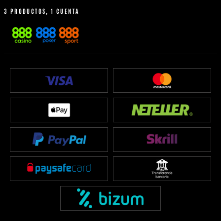
Porcentaje de retorno
Cobros
3 PRODUCTOS, 1 CUENTA
Política de desconexiones
Verificar identidad
Juego autorizado