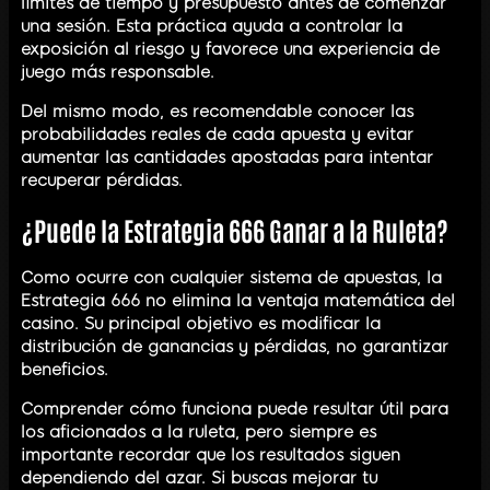
límites de tiempo y presupuesto antes de comenzar
una sesión. Esta práctica ayuda a controlar la
exposición al riesgo y favorece una experiencia de
juego más responsable.
Del mismo modo, es recomendable conocer las
probabilidades reales de cada apuesta y evitar
aumentar las cantidades apostadas para intentar
recuperar pérdidas.
¿Puede la Estrategia 666 Ganar a la Ruleta?
Como ocurre con cualquier sistema de apuestas, la
Estrategia 666 no elimina la ventaja matemática del
casino. Su principal objetivo es modificar la
distribución de ganancias y pérdidas, no garantizar
beneficios.
Comprender cómo funciona puede resultar útil para
los aficionados a la ruleta, pero siempre es
importante recordar que los resultados siguen
dependiendo del azar. Si buscas mejorar tu