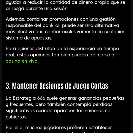
ayudar a reducir la cantidad de dinero propio que se
arriesga durante una sesión.
Además, combinar promociones con una gestión
responsable del bankroll puede ser una alternativa
más efectiva que confiar exclusivamente en cualquier
sistema de apuestas.
Para quienes disfrutan de la experiencia en tiempo
real, estas opciones también pueden aplicarse al
casino en vivo
.
3. Mantener Sesiones de Juego Cortas
La Estrategia 666 suele generar ganancias pequeñas
y frecuentes, pero también contempla pérdidas
significativas cuando aparecen los números no
cubiertos.
Por ello, muchos jugadores prefieren establecer