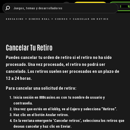
REGÍSTRATE
INICIA
CASINO
POKER
SPORT
888CASINO
DINERO REAL
COBROS
CANCELAR UN RETIRO
Cancelar Tu Retiro
Puedes cancelar tu orden de retiro si el retiro no ha sido
procesado. Una vez procesado, el retiro no podrá ser
cancelado. Los retiros suelen ser procesados en un plazo de
12 a 24 horas.
Para cancelar una solicitud de retiro:
Inicia sesión en 888casino.es con tu nombre de usuario y
contraseña.
Una vez que estés en el lobby, ve al Cajero y selecciona “Retiros”.
Haz clic en el botón
Anular retiros
.
En la ventana emergente ‘Cancelar retiros’, selecciona los retiros que
deseas cancelar y haz clic en
Enviar
.