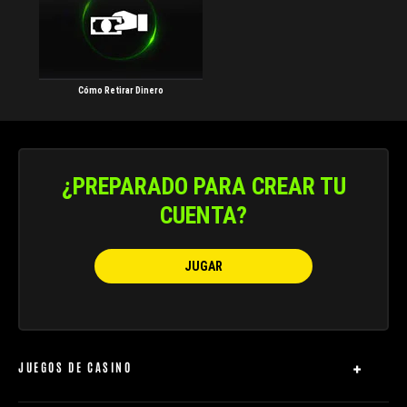
Cómo Retirar Dinero
¿PREPARADO PARA CREAR TU
CUENTA?
JUGAR
JUEGOS DE CASINO
Slots