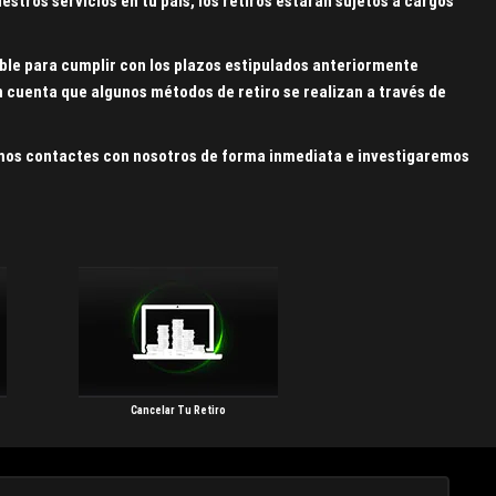
stros servicios en tu país, los retiros estarán sujetos a cargos
ble para cumplir con los plazos estipulados anteriormente
 cuenta que algunos métodos de retiro se realizan a través de
gamos contactes con nosotros de forma inmediata e investigaremos
Cancelar Tu Retiro