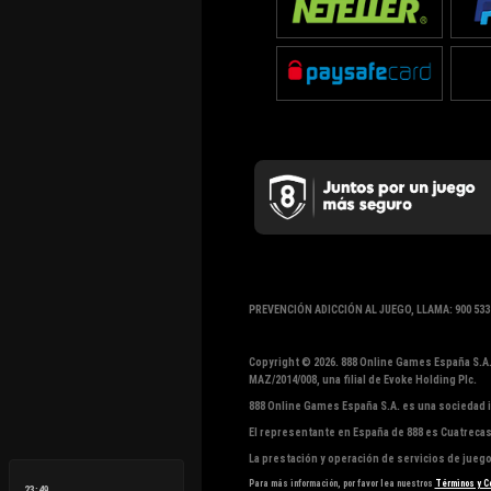
PREVENCIÓN ADICCIÓN AL JUEGO, LLAMA: 900 533
Copyright © 2026. 888 Online Games España S.A
MAZ/2014/008, una filial de Evoke Holding Plc.
888 Online Games España S.A. es una sociedad ins
El representante en España de 888 es Cuatrecasa
La prestación y operación de servicios de jueg
Para más información, por favor lea nuestros
Términos y C
23:49