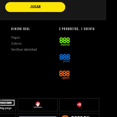
JUGAR
DINERO REAL
3 PRODUCTOS, 1 CUENTA
Pagos
Cobros
Verificar identidad