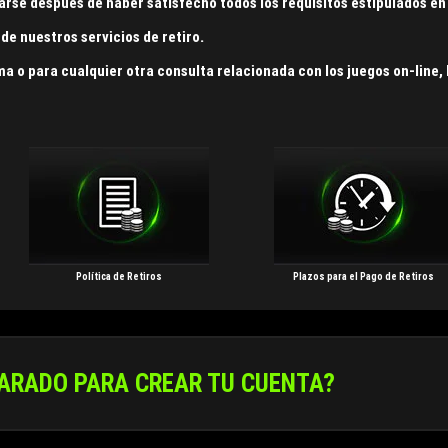
arse después de haber satisfecho todos los requisitos estipulados en
e nuestros servicios de retiro.
ma o para cualquier otra consulta relacionada con los juegos on-line, 
Política de Retiros
Plazos para el Pago de Retiros
ARADO PARA CREAR TU CUENTA?