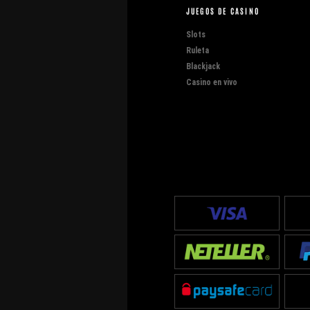
JUEGOS DE CASINO
Slots
Ruleta
Blackjack
Casino en vivo