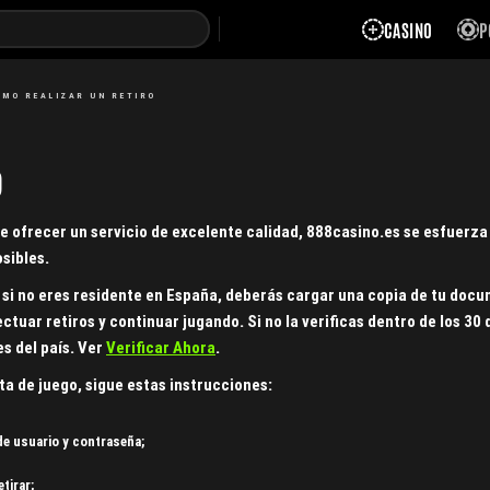
CASINO
P
OMO REALIZAR UN RETIRO
o
ofrecer un servicio de excelente calidad, 888casino.es se esfuerza a
osibles.
, si no eres residente en España, deberás cargar una copia de tu do
ctuar retiros y continuar jugando. Si no la verificas dentro de los 30
s del país. Ver
Verificar Ahora
.
ta de juego, sigue estas instrucciones:
e usuario y contraseña;
etirar
;