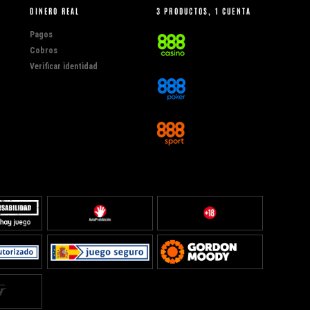
DINERO REAL
3 PRODUCTOS, 1 CUENTA
Pagos
Cobros
Verificar identidad