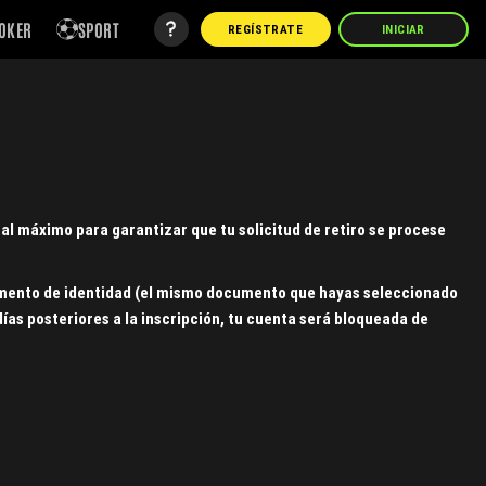
OKER
SPORT
REGÍSTRATE
INICIAR
l máximo para garantizar que tu solicitud de retiro se procese
cumento de identidad (el mismo documento que hayas seleccionado
 días posteriores a la inscripción, tu cuenta será bloqueada de