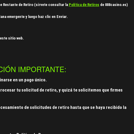
e Restante de Retiro (sírvete consultar la
Política de Retiros
de 888casino.es)
tana emergente y luego haz clic en
Enviar
.
este sitio web.
CIÓN IMPORTANTE:
inarse en un pago único.
esar tu solicitud de retiro, y quizá te solicitemos que firmes
cesamiento de solicitudes de retiro hasta que se haya recibido la