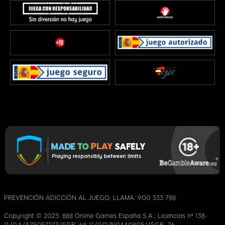
PREVENCIÓN ADICCIÓN AL JUEGO, LLAMA: 900 533 788
Copyright © 2025. 888 Online Games España S.A., Licencias nº 138-