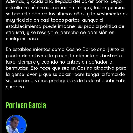
Además, gracias a la llegada del poker como juego
estrella en números casinos en Europa, las exigencias
se han relajado en los últimos años, y la vestimenta es
muy flexible en casi todas partes, aunque el
establecimiento puede imponer su propia política de
etiqueta, y se reserva el derecho de admisión en
cualquier caso.
En establecimientos como Casino Barcelona, junto al
puerto deportivo y la playa, la etiqueta es bastante
laxa, siempre y cuando no entres en bañador o
bermudas. Eso hace que sea un Casino atractivo para
la gente joven y que su poker room tenga la fama de
ser una de las más prestigiosas de todo el continente
europeo.
Por
Ivan Garcia