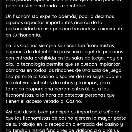
podría estar ocultando su identidad.
Un fisonomista experto además, podría decirnos
algunos aspectos importantes acerca de la
personalidad de una persona basándose únicamente
en su fisonomía.
En los Casinos siempre se necesitan fisonomistas,
capaces de detectar la presencia ilegal de personas
con entrada prohibida en las salas de juego. Hoy en
día, la tecnología permite que se puedan implantar
cámaras en todos los rincones de una sala de juego.
Eso permite al Casino disponer de una seguridad en
lo relativo a intentos de robos y trampas, pero
también proporciona herramientas útiles a los
fisonomistas, a la hora de detectar personas que
tienen el acceso vetado al Casino.
Así que desde buen principio es importante señalar
que los fisonomistas de casino ejercen la mayor parte
de su trabajo en la recepción o entrada del casino y
no tendrán nunca funciones de vigilancia o análisis