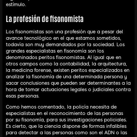
estímulo.
La profesión de fisonomista
Los fisonomistas son una profesión que a pesar del
avance tecnológico en el que estamos sometidos,
todavía son muy demandados por la sociedad. Los
grandes especialistas en fisonomía son los
denominados peritos fisonomistas. Al igual que en
otros campos como la contabilidad, la arquitectura,
la medicina forense, existen peritos especializados en
analizar la fisonomía de una determinada persona y
sacar conclusiones que pueden ser determinantes a la
hora de tomar actuaciones legales o judiciales contra
esas personas.
Como hemos comentado, la policía necesita de
especialistas en el reconocimiento de las personas
por su fisonomía, para sus investigaciones policiales.
Es cierto, que la ciencia dispone de formas infalibles
para detectar a las personas como son el ADN o las