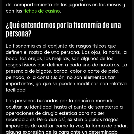
del comportamiento de los jugadores en las mesas y
con las
fichas de casino
.
¿Qué entendemos por la fisonomía de una
persona?
La fisonomía es el conjunto de rasgos físicos que
definen el rostro de una persona. Los ojos, la nariz, la
boca, las orejas, las mejillas, son algunos de los
rasgos físicos que definen a cada uno de nosotros. La
presencia de bigote, barba, color o corte de pelo,
peinado, o la constitución, no son elementos tan
importantes, ya que se pueden modificar con relativa
facilidad.
Las personas buscadas por la policía a menudo
ocultan su identidad, hasta el punto de someterse a
operaciones de cirugía estética para no ser
reconocibles. Pero aun así, existen algunos rasgos
imposibles de ocultar como la voz, la forma de andar,
alguna expresión de la cara ante un determinado