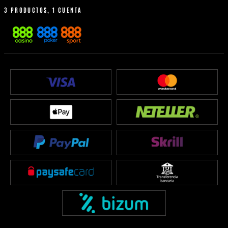
Cobros
3 PRODUCTOS, 1 CUENTA
Política de desconexiones
Verificar identidad
Juego autorizado