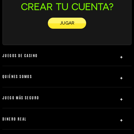
CREAR TU CUENTA?
JUGAR
JUEGOS DE CASINO
Slots
Ruleta
QUIÉNES SOMOS
Blackjack
Ayuda
Casino en vivo
Afiliados
JUEGO MÁS SEGURO
evoke Plc.
Política de privacidad
Mapa del sitio
Acuerdo con el usuario
DINERO REAL
Política de bonos
Pagos
Porcentaje de retorno