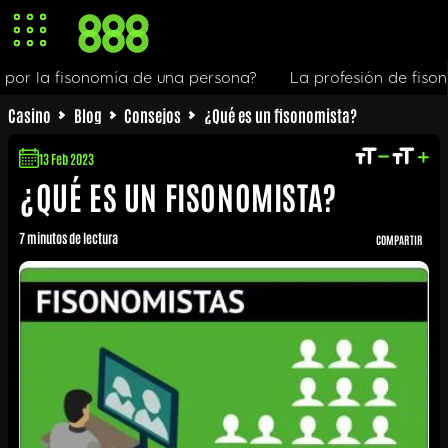
ona?
La profesión de fisonomista
La importancia de 
Casino
Blog
Consejos
¿Qué es un fisonomista?
13 Feb 2023
¿QUÉ ES UN FISONOMISTA?
7 minutos de lectura
COMPARTIR