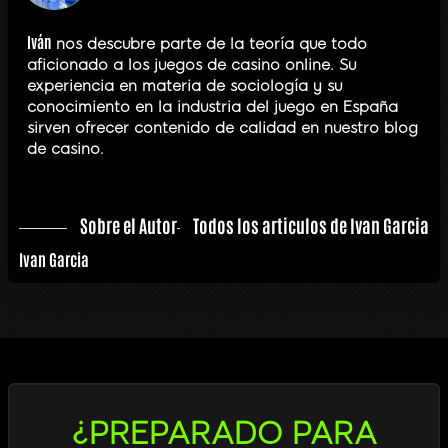
Iván
nos descubre parte de la teoría que todo
aficionado a los juegos de casino online. Su
experiencia en materia de sociología y su
conocimiento en la industria del juego en España
sirven ofrecer contenido de calidad en nuestro blog
de casino.
Sobre el Autor
Todos los articulos de Ivan Garcia
Ivan Garcia
¿PREPARADO PARA