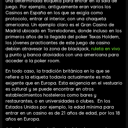
una determinada etiqueta para entrar en la sala de
juego. Por ejemplo, antiguamente eran varios los
Casinos en España en los que se exigía como
protocolo, entrar al interior, con una chaqueta
americana. Un ejemplo claro es el Gran Casino de
Madrid ubicado en Torrelodones, donde incluso en los
primeros años de la llegada del poker Texas Holdem,
los jóvenes practicantes de este juego de casino
debían atravesar la zona de blackjack,
ruleta en vivo
y punto y banca ataviados con una americana para
acceder a la poker room.
En todo caso, la tradición británica en lo que se
refiere a la etiqueta todavía actualmente es más
exigente que en Europa. Esta exigencia en el vestuario
es cultural y se puede encontrar en otros
establecimientos hosteleros como bares y
restaurantes, o en universidades o clubes. En los
Estados Unidos por ejemplo, la edad mínima para
entrar en un casino es de 21 años de edad, por los 18
años en Europa.