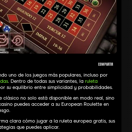
COMPARTIR
do uno de los juegos más populares, incluso por
das
. Dentro de todas sus variantes, la
ruleta
r su equilibrio entre simplicidad y probabilidades.
 clásico no solo está disponible en modo real, sino
8casino puedes acceder a su European Roulette en
esgo.
rma clara cómo jugar a la ruleta europea gratis, sus
rategias que puedes aplicar.