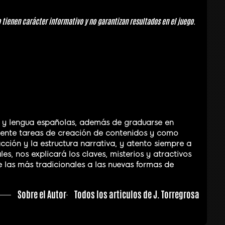
o tienen carácter informativo y no garantizan resultados en el juego.
ra y lengua españolas, además de graduarse en
mente tareas de creación de contenidos y como
cción y la estructura narrativa, y atento siempre a
es, nos explicará los claves, misterios y atractivos
e las más tradicionales a las nuevas formas de
Sobre el Autor
Todos los articulos de J. Torregrosa