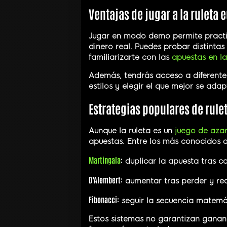
Ventajas de jugar a la ruleta 
Jugar en modo demo permite practic
dinero real. Puedes probar distintas
familiarizarte con las
apuestas en la
Además, tendrás acceso a diferentes
estilos y elegir el que mejor se adap
Estrategias populares de rule
Aunque la ruleta es un
juego de azar
apuestas. Entre los más conocidos 
Martingala
:
duplicar la apuesta tras c
D’Alembert:
aumentar tras perder y red
Fibonacci:
seguir la secuencia matemát
Estos sistemas no garantizan gananc