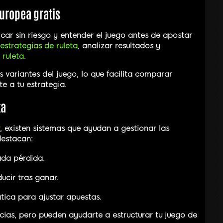
europea gratis
ar sin riesgo y entender el juego antes de apostar
estrategias de ruleta
, analizar resultados y
 ruleta
.
 variantes del juego, lo que facilita comparar
te a tu estrategia.
ta
, existen sistemas que ayudan a gestionar las
destacan:
ada pérdida.
ucir tras ganar.
ica para ajustar apuestas.
ias, pero pueden ayudarte a estructurar tu juego de