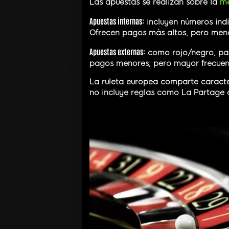
Las apuestas se realizan sobre la
me
Apuestas internas:
incluyen números indi
Ofrecen pagos más altos, pero meno
Apuestas externas:
como rojo/negro, pa
pagos menores, pero mayor frecuenc
La ruleta europea comparte caracte
no incluye reglas como La Partage o